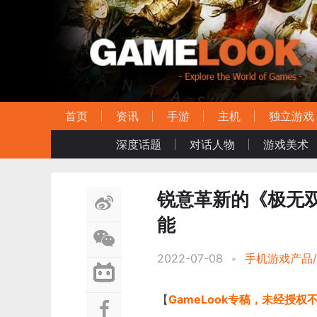
首页
资讯
手游
主机
独立游戏
深度话题
对话人物
游戏美术
锐意革新的《极无双
能
2022-07-08
•
手机游戏产品
【
GameLook专稿，未经授权