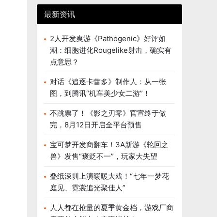
最新资讯
2人开发爽游《Pathogenic》好评如
潮：细胞进化Rougelike射击，确实有
点意思？
对话《追逐卡蕾多》制作人：从一张
图，到腾讯“机车美少女二游”！
不跳票了！《影之刃零》官宣终于做
完，8月12日开启全平台预售
宝可梦开发商翻车！3A新游《轮回之
兽》发售“褒贬不一”，玩家大失望
叠纸深圳上演暖暖大戏！“七年一梦花
庭见、霓裳追光聚佳人”
人人都在抢量的夏季黄金档，游戏厂商