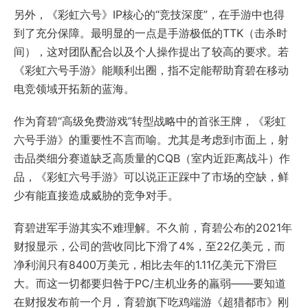
另外，《彩虹六号》IP核心的“竞技深度”，在手游中也得
到了充分保障。最明显的一点是手游极低的TTK（击杀时
间），这对团队配合以及个人操作提出了较高的要求。若
《彩虹六号手游》能顺利出圈，指不定能帮助育碧在移动
电竞领域开拓新的蓝海。
作为育碧“高级免费游戏”转型战略中的首张王牌，《彩虹
六号手游》的重要性不言而喻。尤其是考虑到市面上，射
击品类细分赛道缺乏高质量的CQB（室内近距离战斗）作
品，《彩虹六号手游》可以说正正踩中了市场的空缺，鲜
少有能直接造成威胁的竞争对手。
育碧进军手游其实不难理解。不久前，育碧公布的2021年
财报显示，公司的营收同比下滑了4%，至22亿美元，而
净利润只有8400万美元，相比去年的1.11亿美元下滑巨
大。而这一切都要归咎于PC/主机业务的羸弱——要知道
在财报发布前一个月，育碧旗下吃鸡端游《超猎都市》刚