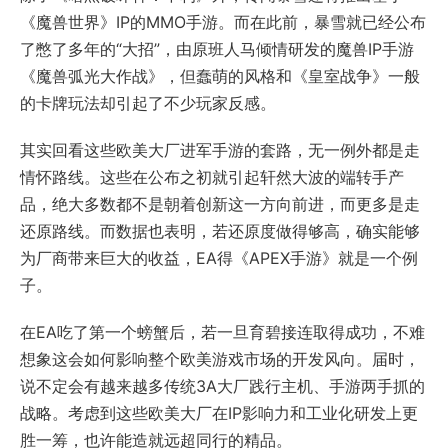
《魔兽世界》IP的MMO手游。而在此前，暴雪就已经公布
了憋了多年的“大招”，由原班人马倾情研发的魔兽IP手游
《魔兽弧光大作战》，但蠢萌的风格和《皇室战争》一般
的卡牌玩法却引起了不少玩家反感。
其实回看这些欧美大厂进军手游的套路，无一例外都是走
情怀路线。这些在公布之初就引起轩然大波的端转手产
品，绝大多数都不是朝着创新这一方向前进，而更多是走
还原路线。而数据也表明，若还原度做得够高，确实能够
为厂商带来巨大的收益，EA得《APEX手游》就是一个例
子。
在EA吃了第一个螃蟹后，若一旦育碧接连取得成功，不难
想象这会如何影响整个欧美游戏市场的开发风向。届时，
说不定会有越来越多传统3A大厂践行主机、手游两手抓的
战略。考虑到这些欧美大厂在IP影响力和工业化研发上更
胜一筹，也许能造就远超同行的精品。