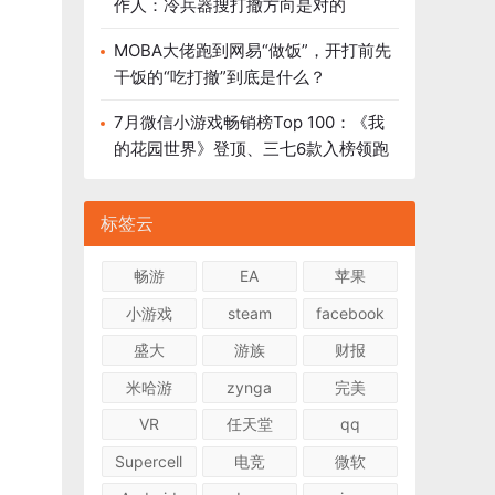
作人：冷兵器搜打撤方向是对的
MOBA大佬跑到网易“做饭”，开打前先
干饭的“吃打撤”到底是什么？
7月微信小游戏畅销榜Top 100：《我
的花园世界》登顶、三七6款入榜领跑
标签云
畅游
EA
苹果
小游戏
steam
facebook
盛大
游族
财报
米哈游
zynga
完美
VR
任天堂
qq
Supercell
电竞
微软