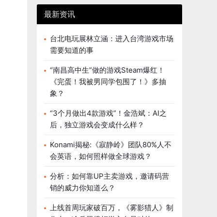
最新资讯
台北电玩展林立涵：进入台湾游戏市场
需要知道的事
“南昌高中生”做的游戏Steam爆红！
《完蛋！我被男同学包围了！》多抽
象？
“3个月做出4款游戏”！金浩斌：AI之
后，独立游戏会变成什么样？
Konami揭秘:《寂静岭》团队80%人不
会英语，如何照样做全球游戏？
分析：如何靠UP主卖游戏，邀请码营
销的威力你知道么？
上线首周玩家破百万，《雾影猎人》制