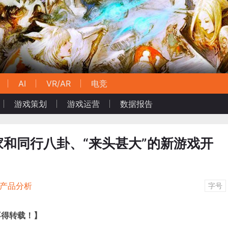
AI
VR/AR
电竞
游戏策划
游戏运营
数据报告
款玩家和同行八卦、“来头甚大”的新游戏开
/产品分析
字号
不得转载！
】