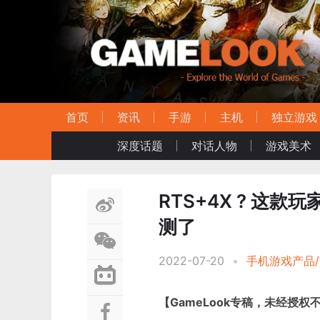
首页
资讯
手游
主机
独立游戏
深度话题
对话人物
游戏美术
RTS+4X ? 这
测了
2022-07-20
•
手机游戏产品
【
GameLook专稿，未经授权