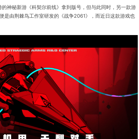
米哈游的神秘新游《科契尔前线》拿到版号，但与此同时，另一款游
便是由荆棘鸟工作室研发的《战争2061》，而近日这款游戏也