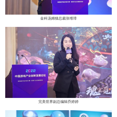
金科汤姆猫总裁张维璋
完美世界副总编辑乔婷婷