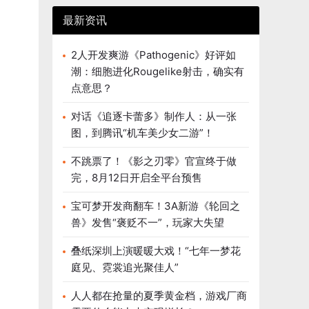
最新资讯
2人开发爽游《Pathogenic》好评如
潮：细胞进化Rougelike射击，确实有
点意思？
对话《追逐卡蕾多》制作人：从一张
图，到腾讯“机车美少女二游”！
不跳票了！《影之刃零》官宣终于做
完，8月12日开启全平台预售
宝可梦开发商翻车！3A新游《轮回之
兽》发售“褒贬不一”，玩家大失望
叠纸深圳上演暖暖大戏！“七年一梦花
庭见、霓裳追光聚佳人”
人人都在抢量的夏季黄金档，游戏厂商