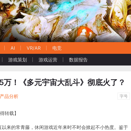
AI
VR/AR
电竞
游戏策划
游戏运营
数据报告
近15万！《多元宇宙大乱斗》彻底火了？
/产品分析
字号
不得转载】
界一直以来的常青藤，休闲游戏近年来时不时会掀起不小热度。鉴于