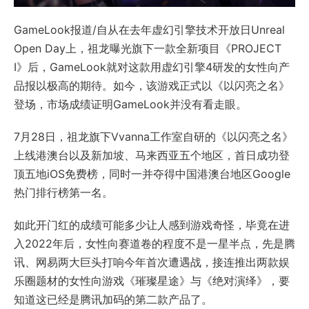
GameLook报道/自从在去年虚幻引擎技术开放日Unreal
Open Day上，祖龙曝光旗下一款全新项目《PROJECT
I》后，GameLook就对这款用虚幻引擎4研发的女性向产
品报以极高的期待。如今，该游戏正式以《以闪亮之名》
登场，市场成绩证明GameLook并没有看走眼。
7月28日，祖龙旗下Vvanna工作室自研的《以闪亮之名》
上线港澳台以及新加坡、马来西亚五个地区，首日成功登
顶五地iOS免费榜，同时一并夺得中国港澳台地区Google
热门排行榜第一名。
如此开门红的成绩可能多少让人感到游戏奇怪，毕竟在进
入2022年后，女性向赛道卷的程度不是一星半点，先是腾
讯、网易两大巨头打响今年首次遭遇战，接连推出两款娱
乐圈题材的女性向游戏《璀璨星途》与《绝对演绎》，要
知道这已经是腾讯加码的第二款产品了。