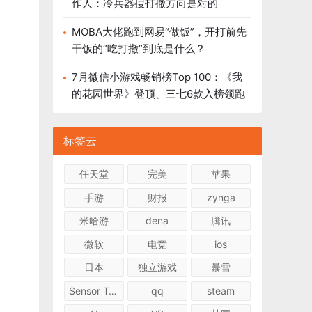
作人：冷兵器搜打撤方向是对的
MOBA大佬跑到网易“做饭”，开打前先
干饭的“吃打撤”到底是什么？
7月微信小游戏畅销榜Top 100：《我
的花园世界》登顶、三七6款入榜领跑
标签云
任天堂
完美
苹果
手游
财报
zynga
米哈游
dena
腾讯
微软
电竞
ios
日本
独立游戏
暴雪
Sensor Tower
qq
steam