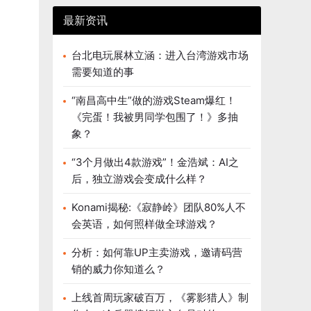
最新资讯
台北电玩展林立涵：进入台湾游戏市场
需要知道的事
“南昌高中生”做的游戏Steam爆红！
《完蛋！我被男同学包围了！》多抽
象？
“3个月做出4款游戏”！金浩斌：AI之
后，独立游戏会变成什么样？
Konami揭秘:《寂静岭》团队80%人不
会英语，如何照样做全球游戏？
分析：如何靠UP主卖游戏，邀请码营
销的威力你知道么？
上线首周玩家破百万，《雾影猎人》制