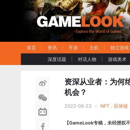
首页
资讯
手游
主机
独立游戏
深度话题
对话人物
游戏美术
资深从业者：为何绝
机会？
2022-08-23
•
NFT
，
区块链
【GameLook专稿，未经授权