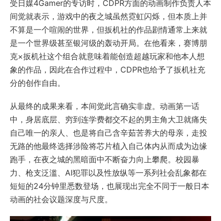
受日媒4Gamer的专访时，CDPR方面的动画制作负责人本
间觉就表示，游戏中的夜之城虽然霓虹闪烁，但本质上并
不算是一个喧闹的世界，但扳机社的作品剧情通常上来就
是一个世界级甚至银河级的轰动开局。在他看来，赛博朋
克×扳机社这个组合就意味着能创造超越玩家和他本人想
象的作品，因此在合作过程中，CDPR也给予了扳机社充
分的创作自由。
从最终的成果来看，本间觉此言确实非虚。动画第一话
中，身居底层、穷到连学费都交不起的男主角大卫就痛失
自己唯一的亲人、也是将自己含辛茹苦养大的母亲，走投
无路的他最终选择涉险将芯片植入自己体内从而成为边缘
跑手，在夜之城的黑暗面中不断奋力向上攀爬。校园暴
力、枪支泛滥、AI犯罪以及性放纵等一系列社会乱象都在
短短的24分钟里悉数登场，也展现出完全不同于一般日本
动画的社会议题深度与尺度。