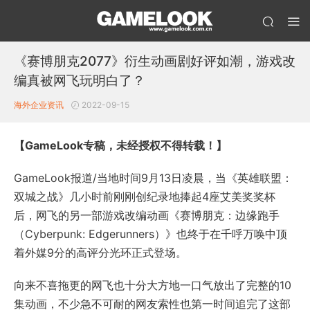
《赛博朋克2077》衍生动画剧好评如潮，游戏改
编真被网飞玩明白了？
海外企业资讯
2022-09-15
【GameLook专稿，未经授权不得转载！】
GameLook报道/当地时间9月13日凌晨，当《英雄联盟：
双城之战》几小时前刚刚创纪录地捧起4座艾美奖奖杯
后，网飞的另一部游戏改编动画《赛博朋克：边缘跑手
（Cyberpunk: Edgerunners）》也终于在千呼万唤中顶
着外媒9分的高评分光环正式登场。
向来不喜拖更的网飞也十分大方地一口气放出了完整的10
集动画，不少急不可耐的网友索性也第一时间追完了这部