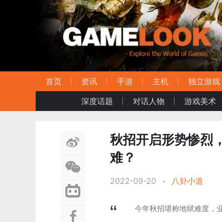
首页
资讯
手游
主机
独立游戏
深度话题
对话人物
游戏美术
秋招开启形势惨烈，
难？
2022-09-20
•
八卦小道
今年秋招堪称地狱难度，