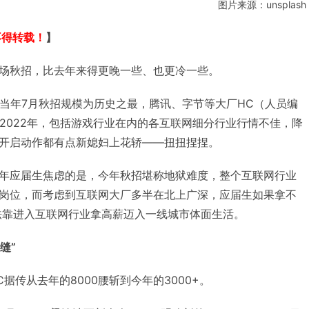
图片来源：unsplash
不得转载！
】
的第一场秋招，比去年来得更晚一些、也更冷一些。
”，当年7月秋招规模为历史之最，腾讯、字节等大厂HC（人员编
了2022年，包括游戏行业在内的各互联网细分行业行情不佳，降
开启动作都有点新媳妇上花轿——扭扭捏捏。
年应届生焦虑的是，今年秋招堪称地狱难度，整个互联网行业
岗位，而考虑到互联网大厂多半在北上广深，应届生如果拿不
无法靠进入互联网行业拿高薪迈入一线城市体面生活。
缝”
据传从去年的8000腰斩到今年的3000+。