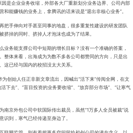
原因是企业业务收缩，外部各大厂重新划分业务边界、公司内部
营和能赚钱的业务上，拿腾讯的话来说是“退出非核心业务”。
再把手伸向对手甚至同事的地盘，很多重复性建设的研发团队
被挤掉的同时、挤掉人才泡沫也成为了结果。
么业务能支撑公司中短期的增长目标？没有一个准确的答案，
。整体来看，出海成为为数不多各公司都赞同的方向，只是出
、这已经与国内的校招没太大关系。
华为创始人任正非新文章流出，因喊出“活下来”传阅全网，在文
活下去”、“盲目投资的业务要收缩”、“放弃部分市场”、“让寒气
为南京外包公司中软国际传出裁员，虽然“1万多人全员被裁”说
意识到，寒气已经传递至身边了。
互联网监管，则有着把更多空间留给初创公司的潜在含义，以