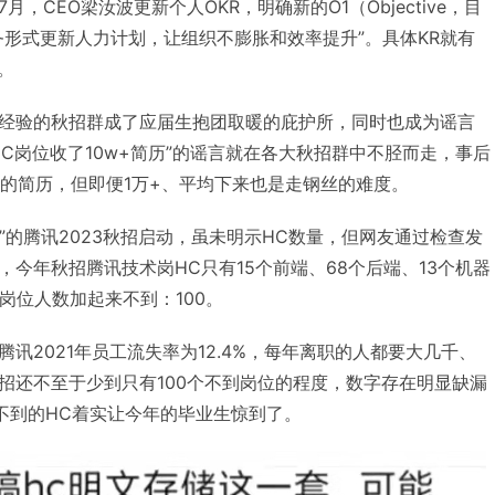
，CEO梁汝波更新个人OKR，明确新的O1（Objective，目
务形式更新人力计划，让组织不膨胀和效率提升”。具体KR就有
”。
经验的秋招群成了应届生抱团取暖的庇护所，同时也成为谣言
HC岗位收了10w+简历”的谣言就在各大秋招群中不胫而走，事后
+的简历，但即便1万+、平均下来也是走钢丝的难度。
毕”的腾讯2023秋招启动，虽未明示HC数量，但网友通过检查发
今年秋招腾讯技术岗HC只有15个前端、68个后端、13个机器
共岗位人数加起来不到：100。
腾讯2021年员工流失率为12.4%，每年离职的人都要大几千、
招还不至于少到只有100个不到岗位的程度，数字存在明显缺漏
个不到的HC着实让今年的毕业生惊到了。