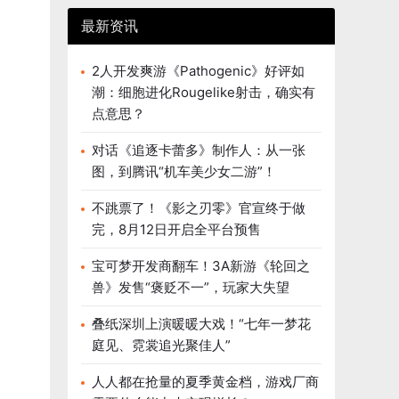
最新资讯
2人开发爽游《Pathogenic》好评如
潮：细胞进化Rougelike射击，确实有
点意思？
对话《追逐卡蕾多》制作人：从一张
图，到腾讯“机车美少女二游”！
不跳票了！《影之刃零》官宣终于做
完，8月12日开启全平台预售
宝可梦开发商翻车！3A新游《轮回之
兽》发售“褒贬不一”，玩家大失望
叠纸深圳上演暖暖大戏！“七年一梦花
庭见、霓裳追光聚佳人”
人人都在抢量的夏季黄金档，游戏厂商