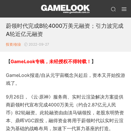
蔚领时代完成B轮4000万美元融资；引力波完成
A轮近亿元融资
投资/创业
2022-09-27
【
GameLook专稿，未经授权不得转载！
】
GameLook报道/自从元宇宙概念兴起后，资本又开始投游
戏了。
9月26日，《云·原神》服务商、实时云渲染解决方案提供
商蔚领时代宣布完成4000万美元（约合2.87亿元人民
币）B2轮融资。此轮融资由由淡马锡领投，老股东明势资
本、鼎晖VGC跟投，融得资金将用于蔚领时代以实时云渲
染为基础的战略布局，加速下一代算力基座的打造。