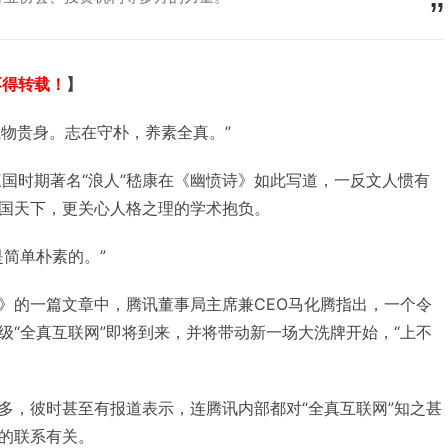
不得转载！
】
庄，贱物贵身。志在守朴，养素全真。”
三国时期著名“浪人”嵇康在《幽愤诗》如此写道，一反文人惯有
国天下，更关心人格之理的学术抱负。
是简单朴素的。”
》的一篇文章中，腾讯董事局主席兼CEO马化腾指出，一个令
级“全真互联网”即将到来，并将带动新一场大洗牌开始，“上不
多，彼时甚至有报道表示，连腾讯内部都对“全真互联网”知之甚
的联系有关。