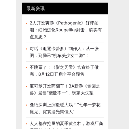
最新资讯
2人开发爽游《Pathogenic》好评如
潮：细胞进化Rougelike射击，确实有
点意思？
对话《追逐卡蕾多》制作人：从一张
图，到腾讯“机车美少女二游”！
不跳票了！《影之刃零》官宣终于做
完，8月12日开启全平台预售
宝可梦开发商翻车！3A新游《轮回之
兽》发售“褒贬不一”，玩家大失望
叠纸深圳上演暖暖大戏！“七年一梦花
庭见、霓裳追光聚佳人”
人人都在抢量的夏季黄金档，游戏厂商