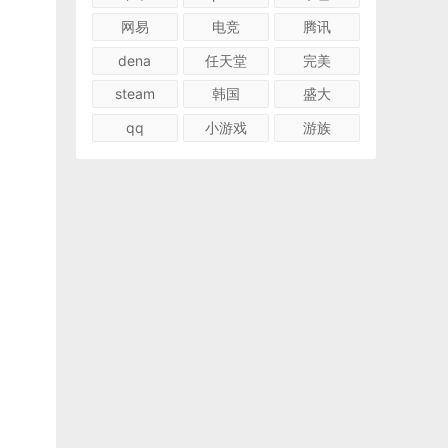
网易
电竞
腾讯
dena
任天堂
完美
steam
韩国
盛大
qq
小游戏
游族