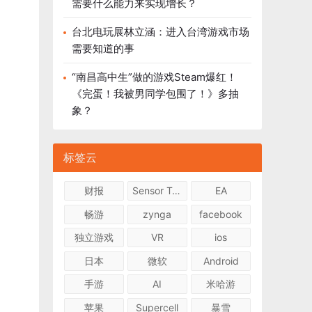
需要什么能力来实现增长？
台北电玩展林立涵：进入台湾游戏市场
需要知道的事
“南昌高中生”做的游戏Steam爆红！
《完蛋！我被男同学包围了！》多抽
象？
标签云
财报
Sensor Tower
EA
畅游
zynga
facebook
独立游戏
VR
ios
日本
微软
Android
手游
AI
米哈游
苹果
Supercell
暴雪