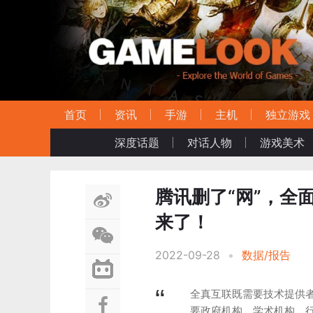
首页
资讯
手游
主机
独立游戏
深度话题
对话人物
游戏美术
腾讯删了“网”，全
来了！
2022-09-28
•
数据/报告
全真互联既需要技术提供
要政府机构、学术机构、