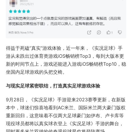
得益于死磕“真实”游戏体验，近一年来，《实况足球》手
游从未跌出过体育类游戏iOS畅销榜Top3，每到大版本更
新的时间节点上，游戏还能进入游戏iOS畅销榜Top10，稳
坐国内足球游戏的头把交椅。
与现实足球紧密联结，打造真实足球游戏体验
9月28日，《实况足球》手游迎来2023赛季更新，在新版
本中，球迷们惊喜地看到AC米兰、国际米兰两大豪门版权
重新回归，这意味着不仅两大足球豪门如伊布、卢卡库等
现役球员都将以真实球衣登上《实况足球》手游的舞台，
同时更多米兰双雄的传奇退役球星也将登陆赛场。