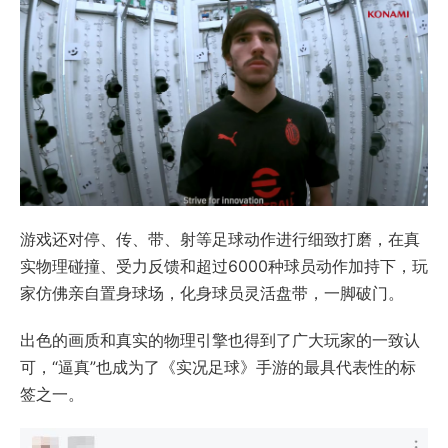
游戏还对停、传、带、射等足球动作进行细致打磨，在真
实物理碰撞、受力反馈和超过6000种球员动作加持下，玩
家仿佛亲自置身球场，化身球员灵活盘带，一脚破门。
出色的画质和真实的物理引擎也得到了广大玩家的一致认
可，“逼真”也成为了《实况足球》手游的最具代表性的标
签之一。