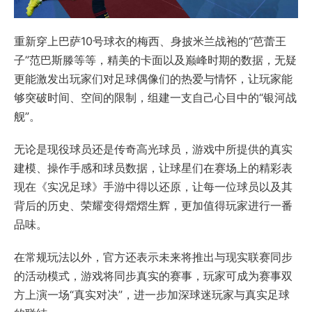
重新穿上巴萨10号球衣的梅西、身披米兰战袍的“芭蕾王
子”范巴斯滕等等，精美的卡面以及巅峰时期的数据，无疑
更能激发出玩家们对足球偶像们的热爱与情怀，让玩家能
够突破时间、空间的限制，组建一支自己心目中的“银河战
舰”。
无论是现役球员还是传奇高光球员，游戏中所提供的真实
建模、操作手感和球员数据，让球星们在赛场上的精彩表
现在《实况足球》手游中得以还原，让每一位球员以及其
背后的历史、荣耀变得熠熠生辉，更加值得玩家进行一番
品味。
在常规玩法以外，官方还表示未来将推出与现实联赛同步
的活动模式，游戏将同步真实的赛事，玩家可成为赛事双
方上演一场“真实对决”，进一步加深球迷玩家与真实足球