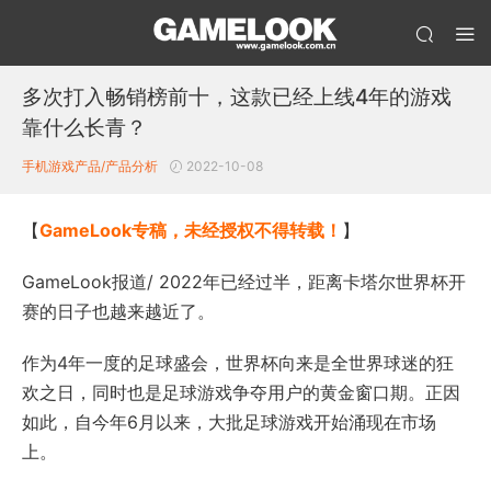
多次打入畅销榜前十，这款已经上线4年的游戏
靠什么长青？
手机游戏产品/产品分析
2022-10-08
【
GameLook专稿，未经授权不得转载！
】
GameLook报道/ 2022年已经过半，距离卡塔尔世界杯开
赛的日子也越来越近了。
作为4年一度的足球盛会，世界杯向来是全世界球迷的狂
欢之日，同时也是足球游戏争夺用户的黄金窗口期。正因
如此，自今年6月以来，大批足球游戏开始涌现在市场
上。