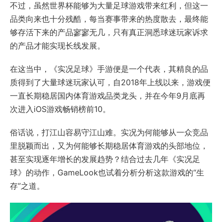
不过，虽然世界杯能够为大量足球游戏带来红利，但这一
品类向来也十分残酷，每当赛事带来的热度散去，最终能
够存活下来的产品寥寥无几，只有真正洞悉球迷玩家诉求
的产品才能实现长线发展。
在这当中，《实况足球》手游便是一个代表，其精良的品
质得到了大量球迷玩家认可，自2018年上线以来，游戏便
一直长期稳居国内体育游戏品类龙头，并在今年9月底再
次进入iOS游戏畅销榜前10。
俗话说，打江山容易守江山难。实况为何能够从一众竞品
里脱颖而出，又为何能够长期稳居体育游戏的头部地位，
甚至实现逐年增长的发展趋势？结合过去几年《实况足
球》的动作，GameLook也试着分析分析这款游戏的“生
存”之道。