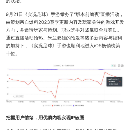
的联结。
9月21日《实况足球》手游举办了“版本前瞻夜”直播活动，
由策划亲自爆料2023赛季更新内容及玩家关注的游戏开发
方向，并邀请玩家与策划、职业选手对战赢取全服奖励。
通过直播活动预热、米兰双雄的预发等诸多新内容与福利
的加持下，《实况足球》手游也顺利地进入iOS畅销榜第
十位。
把握用户情绪，用优质内容实现IP破圈