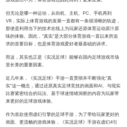
但无论是哪一种运动，从街机、主机、PC、手机再到
VR，实际上体育游戏的发展一直都有一条很清晰的轨迹，
那便是利用当下的技术在线上为玩家还原体育运动原汁原
味的体验。因此，“真实”是大部分体育游戏一直以来所追
求的首要目标，也是体育游戏爱好者最基础的诉求。
而这，其实也正是《实况足球》能够在国内足球游戏市场
里长青的重要因素。
近几年来，《实况足球》手游一直贯彻并不断强化“真
实”这一概念，通过还原真实足球竞技的画面和AI、与现实
比赛紧密结合的玩法、基于球迷情绪洞察的内容为玩家带
来更好的足球游戏体验。
作为首款使用虚幻引擎的足球手游，为了带给玩家更好的
画面、更流畅的游戏体验，《实况足球》手游在虚幻4引