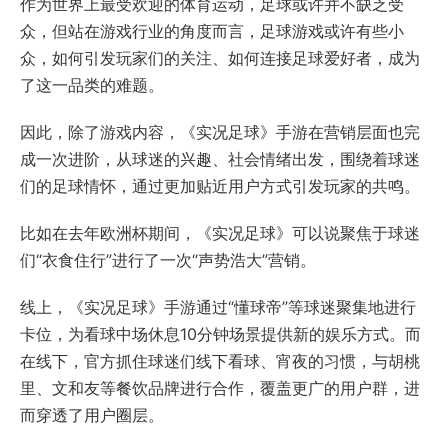
作为世界上最受欢迎的体育运动，足球或许并不缺乏受
众，但站在游戏行业的角度而言，足球游戏或许有些小
众，如何引发玩家们的关注、如何连接足球爱好者，成为
了这一品类的难题。
因此，除了游戏内容，《实况足球》手游在营销层面也完
成一次进阶，从球迷的兴趣、社会情绪出发，围绕着球迷
们的足球情怀，通过更加贴近用户方式引发玩家的共鸣。
比如在去年欧洲杯期间，《实况足球》可以说聚焦于球迷
们“衣食住行”进行了一次“声势浩大”营销。
线上，《实况足球》手游通过“懂球帝”等球迷聚集地进行
卡位，为看球中场休息10分钟场景提供新的娱乐方式。而
在线下，官方抓住球迷们线下看球、宵夜的习惯，与胡桃
里、文和友等餐饮品牌进行合作，覆盖更广的用户群，进
而穿透了用户圈层。