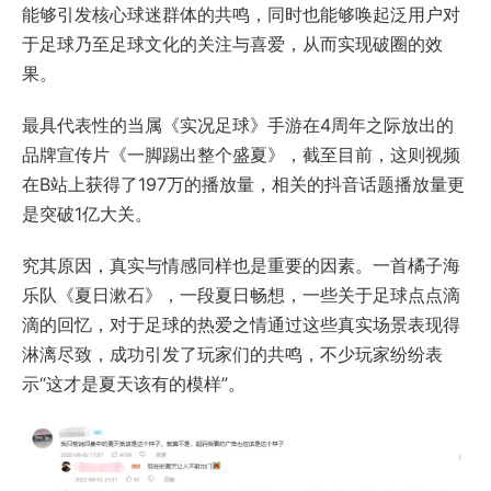
能够引发核心球迷群体的共鸣，同时也能够唤起泛用户对
于足球乃至足球文化的关注与喜爱，从而实现破圈的效
果。
最具代表性的当属《实况足球》手游在4周年之际放出的
品牌宣传片《一脚踢出整个盛夏》，截至目前，这则视频
在B站上获得了197万的播放量，相关的抖音话题播放量更
是突破1亿大关。
究其原因，真实与情感同样也是重要的因素。一首橘子海
乐队《夏日漱石》，一段夏日畅想，一些关于足球点点滴
滴的回忆，对于足球的热爱之情通过这些真实场景表现得
淋漓尽致，成功引发了玩家们的共鸣，不少玩家纷纷表
示“这才是夏天该有的模样”。