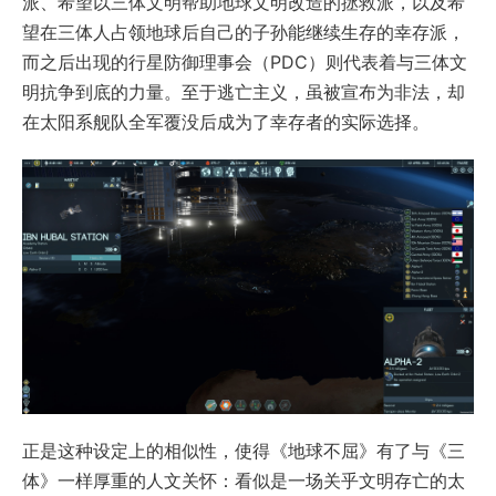
派、希望以三体文明帮助地球文明改造的拯救派，以及希
望在三体人占领地球后自己的子孙能继续生存的幸存派，
而之后出现的行星防御理事会（PDC）则代表着与三体文
明抗争到底的力量。至于逃亡主义，虽被宣布为非法，却
在太阳系舰队全军覆没后成为了幸存者的实际选择。
正是这种设定上的相似性，使得《地球不屈》有了与《三
体》一样厚重的人文关怀：看似是一场关乎文明存亡的太