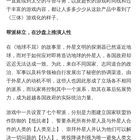
一直延续到太空的斗智斗勇，以及超长的游戏时间线和过
于丰富的游戏内容，都让人多多少少从这款产品中看到了
《三体》游戏化的样子。
帮派林立，在沙盘上推演人性
在《地球不屈》的故事里，外星文明的探测器已然逼近地
球，而对于如何应对即将造访地球的外星人，各国政府却
迟迟无法达成一致。为此，来自不同国家、志同道合的政
治、军事以及科学领袖自行发展出了秘密的协调渠道。由
于外星人的动机不明，这些人也因此形成了立场各不相同
的派系，而玩家将控制其中一个派系，助其在幕后拓展势
力，成为超越各国政府的实际统治力量。
游戏中一共设置了七个帮派，分别是力图建立国家联盟协
作防御的【抵抗者】、誓要杀死所有外星人及与外星人合
作的人类的【人类至上】、崇拜外星人并认为他们可以解
决一切问题的【仆人】、将投降谈判视为唯一避免人类文