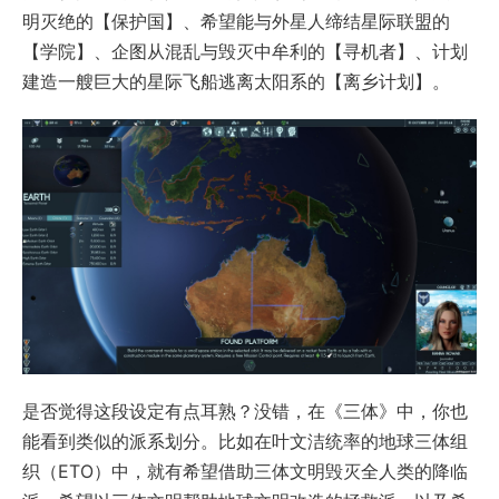
明灭绝的【保护国】、希望能与外星人缔结星际联盟的
【学院】、企图从混乱与毁灭中牟利的【寻机者】、计划
建造一艘巨大的星际飞船逃离太阳系的【离乡计划】。
是否觉得这段设定有点耳熟？没错，在《三体》中，你也
能看到类似的派系划分。比如在叶文洁统率的地球三体组
织（ETO）中，就有希望借助三体文明毁灭全人类的降临