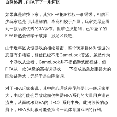
自降格调，FIFA下了一步坏棋
如果真是难找下家，其实FIFA把IP授权一事缓缓，相信不
少玩家也是可以理解的。毕竟相较于产量，玩家更愿意看
到一款品质优秀的3A续作。但谁也没想到，已经急了的
FIFA居然会破罐子破摔，涉足区块链。
由于近年区块链游戏的相继暴雷，整个玩家群体对链游的
态度有多糟糕，相信已经不用GameLook赘述。虽然作为
一个游戏从业者，GameLook并不提倡游戏鄙视链，但
FIFA从一款3A级的高格调游戏，一下变成品质差距甚大的
区块链游戏，无异于是自降格调。
对于FIFA玩家来说，其中的心理落差显然要比一般玩家更
大，由此可能会导致此前仍热爱FIFA系列的大量用户迅速
流失，从而转移到EA的《FC》系列中去。此消彼长的态
势下，FIFA从此很可能会掉出一流体育游戏IP的行列。