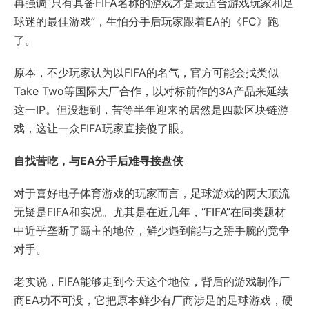
再强调“只有具备FIFA名称的游戏才是最适合游戏玩家和足
球迷的最佳游戏”，生怕分手后玩家跟着EA的《FC》跑
了。
原本，不少玩家认为以FIFA的名气，官方可能会找类似
Take Two等国际大厂合作，以对标前作的3A产品来延续
这一IP。但没想到，苦等半年迎来的居然是四款区块链游
戏，这让一众FIFA玩家直接傻了眼。
自找苦吃，与EA分手后难寻接盘侠
对于喜好电子体育游戏的玩家而言，足球游戏的两大顶流
无疑是FIFA和实况。尤其是在近几年，“FIFA”在同类题材
中近乎垄断了霸主的地位，鲜少遇到能与之掰手腕的竞争
对手。
老实说，FIFA能够走到今天这个地位，背后的游戏制作厂
商EA功不可没，它把原本鲜少有厂商涉足的足球游戏，硬