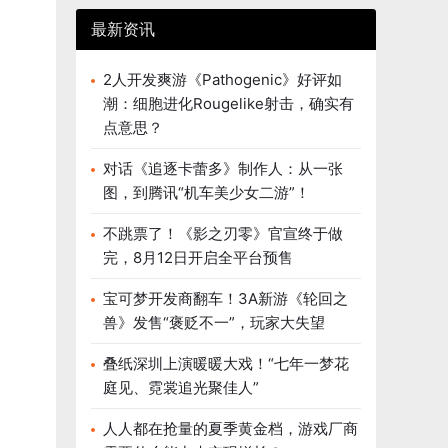
最新资讯
2人开发爽游《Pathogenic》好评如
潮：细胞进化Rougelike射击，确实有
点意思？
对话《追逐卡蕾多》制作人：从一张
图，到腾讯“机车美少女二游”！
不跳票了！《影之刃零》官宣终于做
完，8月12日开启全平台预售
宝可梦开发商翻车！3A新游《轮回之
兽》发售“褒贬不一”，玩家大失望
叠纸深圳上演暖暖大戏！“七年一梦花
庭见、霓裳追光聚佳人”
人人都在抢量的夏季黄金档，游戏厂商