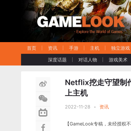
首页
资讯
手游
主机
独立游戏
深度话题
对话人物
游戏美术
Netflix挖走守望
上主机
2022-11-28
•
资讯
【GameLook专稿，未经授权