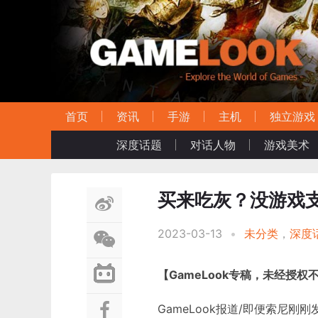
首页
资讯
手游
主机
独立游戏
深度话题
对话人物
游戏美术
买来吃灰？没游戏
2023-03-13
•
未分类
，
深度
【GameLook专稿，未经授权
GameLook报道/即便索尼刚