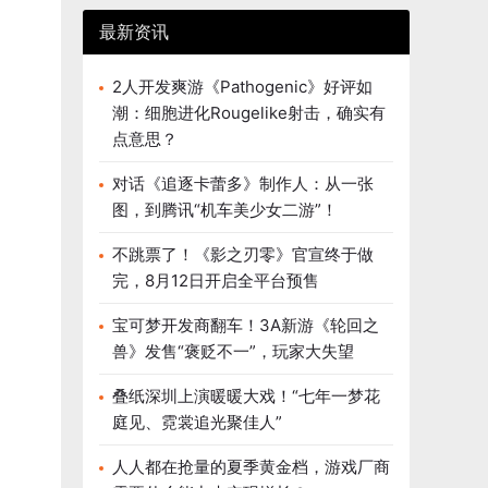
最新资讯
2人开发爽游《Pathogenic》好评如
潮：细胞进化Rougelike射击，确实有
点意思？
对话《追逐卡蕾多》制作人：从一张
图，到腾讯“机车美少女二游”！
不跳票了！《影之刃零》官宣终于做
完，8月12日开启全平台预售
宝可梦开发商翻车！3A新游《轮回之
兽》发售“褒贬不一”，玩家大失望
叠纸深圳上演暖暖大戏！“七年一梦花
庭见、霓裳追光聚佳人”
人人都在抢量的夏季黄金档，游戏厂商