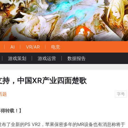
AI
VR/AR
电竞
游戏策划
游戏运营
数据报告
支持，中国XR产业四面楚歌
话题
字号
不得转载！】
刚发布了全新的PS VR2，苹果保密多年的MR设备也有消息称将于