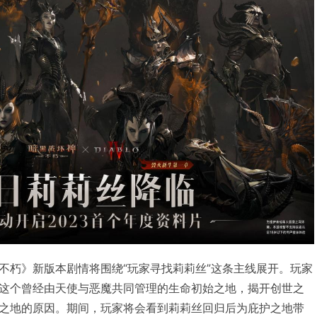
不朽》新版本剧情将围绕“玩家寻找莉莉丝”这条主线展开。玩家
这个曾经由天使与恶魔共同管理的生命初始之地，揭开创世之
之地的原因。期间，玩家将会看到莉莉丝回归后为庇护之地带