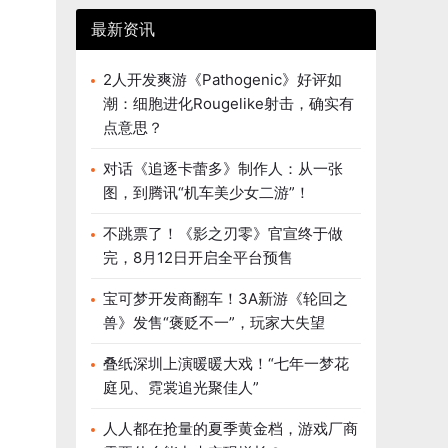
最新资讯
2人开发爽游《Pathogenic》好评如
潮：细胞进化Rougelike射击，确实有
点意思？
对话《追逐卡蕾多》制作人：从一张
图，到腾讯“机车美少女二游”！
不跳票了！《影之刃零》官宣终于做
完，8月12日开启全平台预售
宝可梦开发商翻车！3A新游《轮回之
兽》发售“褒贬不一”，玩家大失望
叠纸深圳上演暖暖大戏！“七年一梦花
庭见、霓裳追光聚佳人”
人人都在抢量的夏季黄金档，游戏厂商