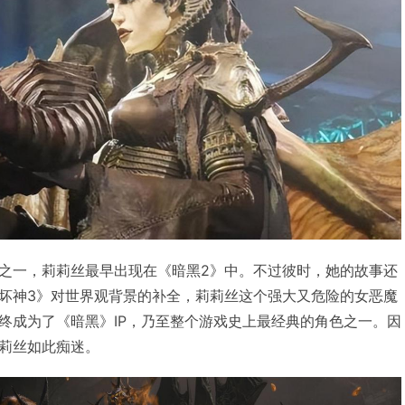
之一，莉莉丝最早出现在《暗黑2》中。不过彼时，她的故事还
坏神3》对世界观背景的补全，莉莉丝这个强大又危险的女恶魔
终成为了《暗黑》IP，乃至整个游戏史上最经典的角色之一。因
莉丝如此痴迷。