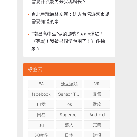
需要什么能力来实现增长？
台北电玩展林立涵：进入台湾游戏市场
需要知道的事
“南昌高中生”做的游戏Steam爆红！
《完蛋！我被男同学包围了！》多抽
象？
标签云
EA
独立游戏
VR
facebook
Sensor Tower
暴雪
电竞
ios
微软
网易
Supercell
Android
qq
盛大
完美
米哈游
日本
财报