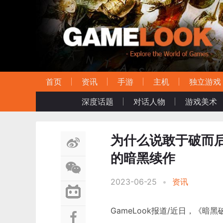
首页
资讯
手游
主机
独立游戏
深度话题
对话人物
游戏美术
为什么说敢于破而
的暗黑续作
2023-06-25
•
资讯
GameLook报道/近日，《