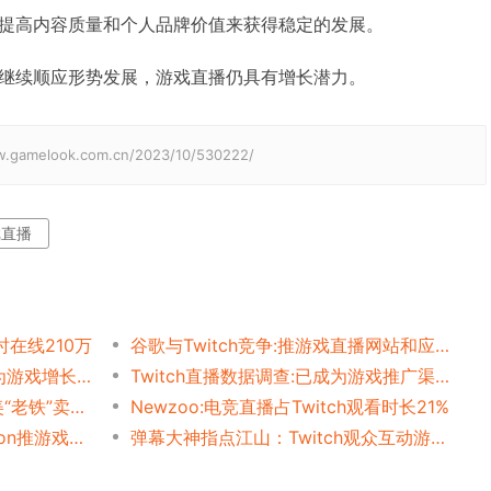
提高内容质量和个人品牌价值来获得稳定的发展。
继续顺应形势发展，游戏直播仍具有增长潜力。
elook.com.cn/2023/10/530222/
戏直播
同时在线210万
谷歌与Twitch竞争:推游戏直播网站和应用
亚马逊张韵姿：Twitch如何为游戏增长创造更多可能？
Twitch直播数据调查:已成为游戏推广渠道
称霸海外游戏直播平台！拉美“老铁”卖游戏有多强？
Newzoo:电竞直播占Twitch观看时长21%
全球第二视频网站Dailymotion推游戏直播
弹幕大神指点江山：Twitch观众互动游戏直播模式引关注