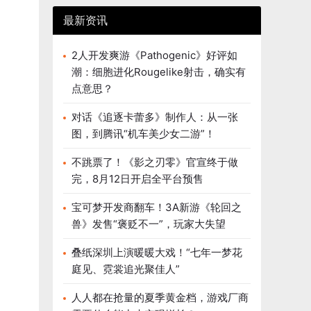
最新资讯
2人开发爽游《Pathogenic》好评如
潮：细胞进化Rougelike射击，确实有
点意思？
对话《追逐卡蕾多》制作人：从一张
图，到腾讯“机车美少女二游”！
不跳票了！《影之刃零》官宣终于做
完，8月12日开启全平台预售
宝可梦开发商翻车！3A新游《轮回之
兽》发售“褒贬不一”，玩家大失望
叠纸深圳上演暖暖大戏！“七年一梦花
庭见、霓裳追光聚佳人”
人人都在抢量的夏季黄金档，游戏厂商