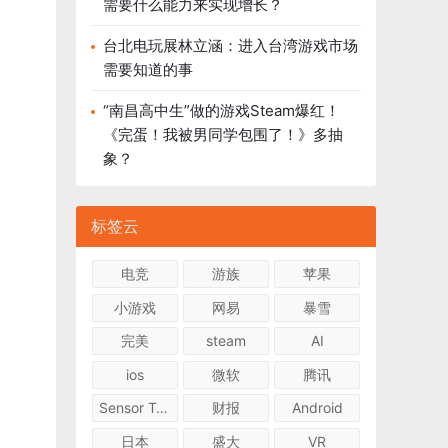
需要什么能力来实现增长？
台北电玩展林立涵：进入台湾游戏市场
需要知道的事
“南昌高中生”做的游戏Steam爆红！
《完蛋！我被男同学包围了！》多抽
象？
标签云
电竞
游族
苹果
小游戏
网易
暴雪
完美
steam
AI
ios
微软
腾讯
Sensor Tower
财报
Android
日本
盛大
VR