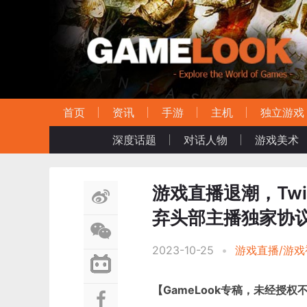
首页
资讯
手游
主机
独立游戏
深度话题
对话人物
游戏美术
游戏直播退潮，Twi
弃头部主播独家协
2023-10-25
•
游戏直播/游戏
【GameLook专稿，未经授权