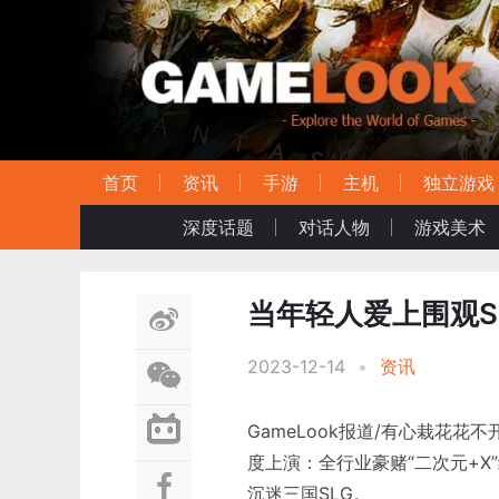
首页
资讯
手游
主机
独立游戏
深度话题
对话人物
游戏美术
当年轻人爱上围观S
2023-12-14
•
资讯
GameLook报道/有心栽花
度上演：全行业豪赌“二次元+
沉迷三国SLG。