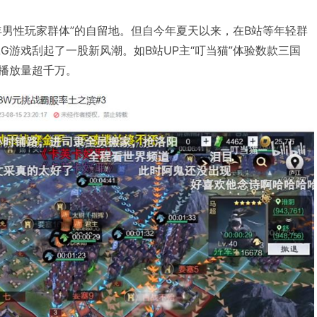
年男性玩家群体”的自留地。但自今年夏天以来，在B站等年轻群
G游戏刮起了一股新风潮。如B站UP主“叮当猫”体验数款三国
总播放量超千万。