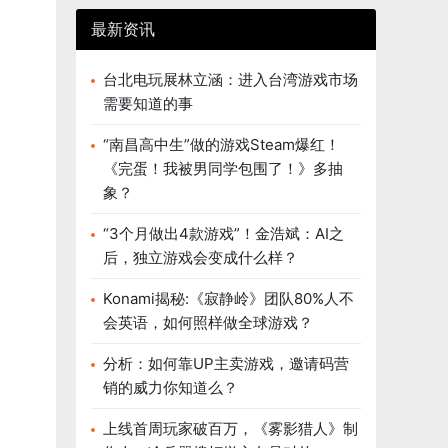
最新资讯
台北电玩展林立涵：进入台湾游戏市场
需要知道的事
“南昌高中生”做的游戏Steam爆红！
《完蛋！我被男同学包围了！》多抽
象？
“3个月做出4款游戏”！金浩斌：AI之
后，独立游戏会变成什么样？
Konami揭秘:《寂静岭》团队80%人不
会英语，如何照样做全球游戏？
分析：如何靠UP主卖游戏，邀请码营
销的威力你知道么？
上线首周玩家破百万，《雾影猎人》制