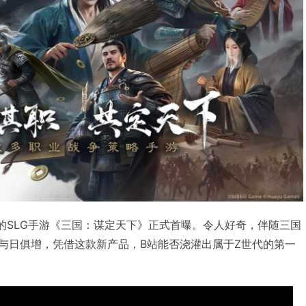
家代理的SLG手游《三国：谋定天下》正式首曝。令人好奇，伴随三国
度与日俱增，凭借这款新产品，B站能否浇灌出属于Z世代的第一