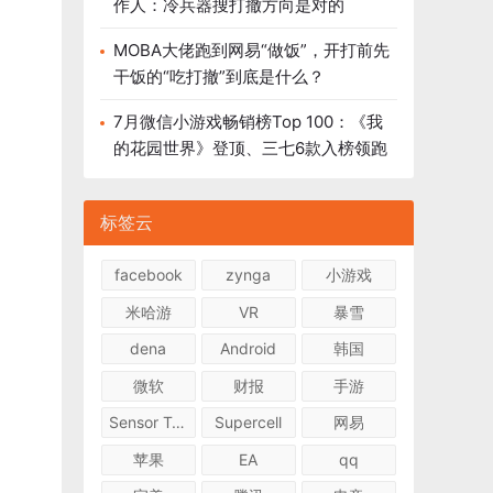
作人：冷兵器搜打撤方向是对的
MOBA大佬跑到网易“做饭”，开打前先
干饭的“吃打撤”到底是什么？
7月微信小游戏畅销榜Top 100：《我
的花园世界》登顶、三七6款入榜领跑
标签云
facebook
zynga
小游戏
米哈游
VR
暴雪
dena
Android
韩国
微软
财报
手游
Sensor Tower
Supercell
网易
苹果
EA
qq