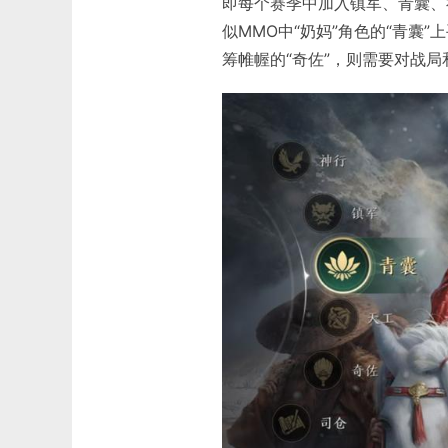
即每个赛季中加入镇军、青囊、
似MMO中“奶妈”角色的“青囊
筹帷幄的“奇佐”，则需要对战