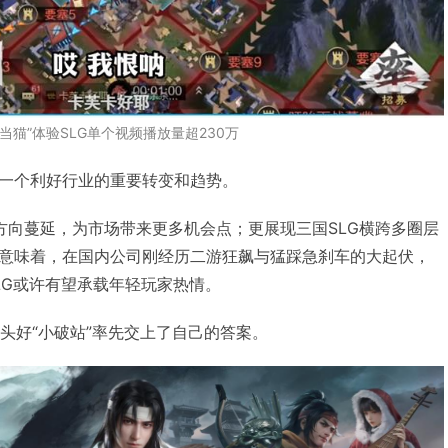
叮当猫”体验SLG单个视频播放量超230万
一个利好行业的重要转变和趋势。
方向蔓延，为市场带来更多机会点；更展现三国SLG横跨多圈层
意味着，在国内公司刚经历二游狂飙与猛踩急刹车的大起伏，
LG或许有望承载年轻玩家热情。
心头好“小破站”率先交上了自己的答案。