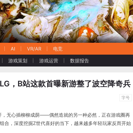
AI
VR/AR
电竞
游戏策划
游戏运营
数据报告
LG，B站这款首曝新游整了波空降奇兵
字号
花不开，无心插柳柳成荫——偶然造就的另一种必然，正在游戏圈再
X”组合，深度挖掘Z世代喜好的当下，越来越多年轻玩家反而开始