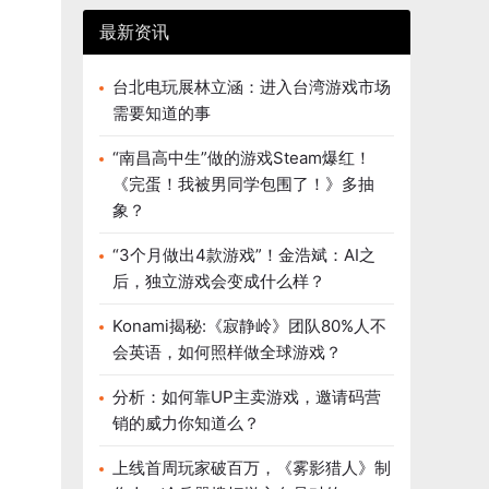
最新资讯
台北电玩展林立涵：进入台湾游戏市场
需要知道的事
“南昌高中生”做的游戏Steam爆红！
《完蛋！我被男同学包围了！》多抽
象？
“3个月做出4款游戏”！金浩斌：AI之
后，独立游戏会变成什么样？
Konami揭秘:《寂静岭》团队80%人不
会英语，如何照样做全球游戏？
分析：如何靠UP主卖游戏，邀请码营
销的威力你知道么？
上线首周玩家破百万，《雾影猎人》制