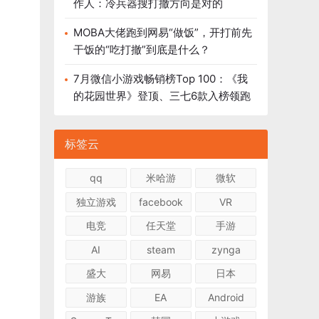
作人：冷兵器搜打撤方向是对的
MOBA大佬跑到网易“做饭”，开打前先
干饭的“吃打撤”到底是什么？
7月微信小游戏畅销榜Top 100：《我
的花园世界》登顶、三七6款入榜领跑
标签云
qq
米哈游
微软
独立游戏
facebook
VR
电竞
任天堂
手游
AI
steam
zynga
盛大
网易
日本
游族
EA
Android