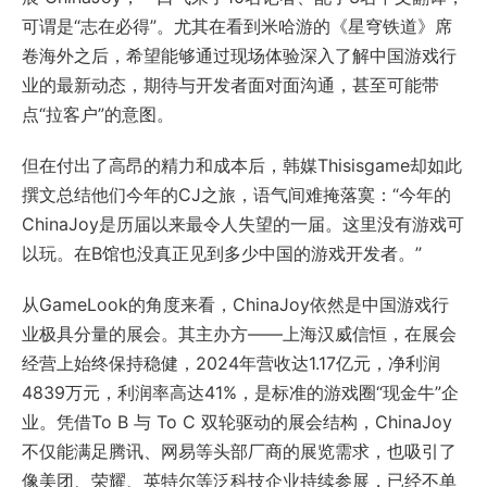
可谓是“志在必得”。尤其在看到米哈游的《星穹铁道》席
卷海外之后，希望能够通过现场体验深入了解中国游戏行
业的最新动态，期待与开发者面对面沟通，甚至可能带
点“拉客户”的意图。
但在付出了高昂的精力和成本后，韩媒Thisisgame却如此
撰文总结他们今年的CJ之旅，语气间难掩落寞：“今年的
ChinaJoy是历届以来最令人失望的一届。这里没有游戏可
以玩。在B馆也没真正见到多少中国的游戏开发者。”
从GameLook的角度来看，ChinaJoy依然是中国游戏行
业极具分量的展会。其主办方——上海汉威信恒，在展会
经营上始终保持稳健，2024年营收达1.17亿元，净利润
4839万元，利润率高达41%，是标准的游戏圈“现金牛”企
业。凭借To B 与 To C 双轮驱动的展会结构，ChinaJoy
不仅能满足腾讯、网易等头部厂商的展览需求，也吸引了
像美团、荣耀、英特尔等泛科技企业持续参展，已经不单