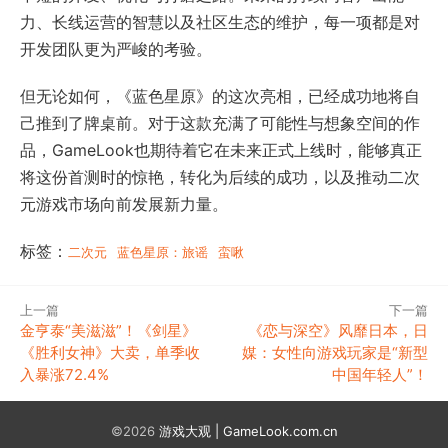
力、长线运营的智慧以及社区生态的维护，每一项都是对
开发团队更为严峻的考验。
但无论如何，《蓝色星原》的这次亮相，已经成功地将自
己推到了牌桌前。对于这款充满了可能性与想象空间的作
品，GameLook也期待着它在未来正式上线时，能够真正
将这份首测时的惊艳，转化为后续的成功，以及推动二次
元游戏市场向前发展新力量。
标签：
二次元
蓝色星原：旅谣
蛮啾
上一篇
下一篇
金亨泰“美滋滋”！《剑星》
《恋与深空》风靡日本，日
《胜利女神》大卖，单季收
媒：女性向游戏玩家是“新型
入暴涨72.4%
中国年轻人”！
©2026
游戏大观 | GameLook.com.cn