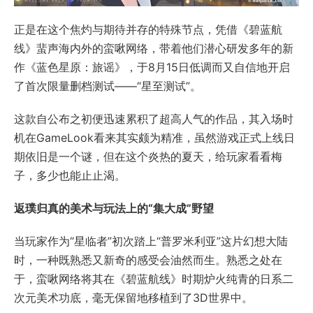
正是在这个焦灼与期待并存的特殊节点，凭借《碧蓝航
线》蜚声海内外的蛮啾网络，带着他们潜心研发多年的新
作《蓝色星原：旅谣》，于8月15日低调而又自信地开启
了首次限量删档测试——“星至测试”。
这款自公布之初便迅速累积了超高人气的作品，其入场时
机在GameLook看来其实颇为精准，虽然游戏正式上线日
期依旧是一个谜，但在这个炎热的夏天，给玩家看看梅
子，多少也能止止渴。
返璞归真的美术与玩法上的“集大成”野望
当玩家作为“星临者”初次踏上“普罗米利亚”这片幻想大陆
时，一种既熟悉又新奇的感受会油然而生。熟悉之处在
于，蛮啾网络将其在《碧蓝航线》时期炉火纯青的日系二
次元美术功底，毫无保留地移植到了3D世界中。