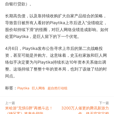
自银行贷款）。
长期高负债，以及靠持续收购扩大自家产品组合的策略，
导致昔日被所有人看好的Playtika上市后进入“业绩稳定，
股价却持续下滑”的怪圈，对巨人网络业绩造成影响。如何
处置Playtika，是巨人留下的下一个伏笔。
4月6日，Playtika发布公告寻求上市后的第二次战略投
资，甚至可能是并购方。这意味着，史玉柱家族和巨人网
络似乎决定要为与Playtika持续长达10年资本关系做出调
整。这场持续了整整十年的资本局，也到了该做了结的时
间点。
标签：
Playtika
巨人网络
超自然行动组
上一篇
下一篇
米哈游“无惧G胖”再燃斗志！
3200万人催更的腾讯新游力
《绝区零》将率先登陆
作，终于官宣定档