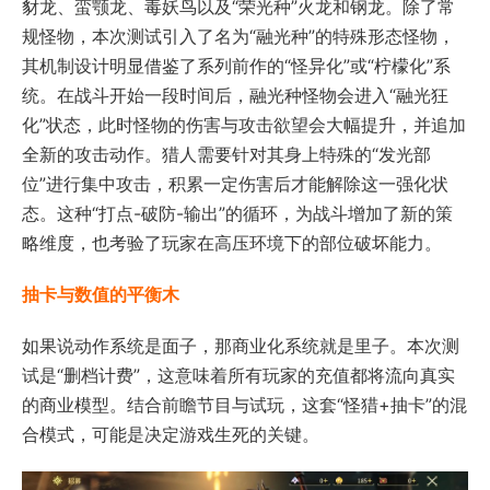
豺龙、蛮颚龙、毒妖鸟以及“荣光种”火龙和钢龙。除了常
规怪物，本次测试引入了名为“融光种”的特殊形态怪物，
其机制设计明显借鉴了系列前作的“怪异化”或“柠檬化”系
统。在战斗开始一段时间后，融光种怪物会进入“融光狂
化”状态，此时怪物的伤害与攻击欲望会大幅提升，并追加
全新的攻击动作。猎人需要针对其身上特殊的“发光部
位”进行集中攻击，积累一定伤害后才能解除这一强化状
态。这种“打点-破防-输出”的循环，为战斗增加了新的策
略维度，也考验了玩家在高压环境下的部位破坏能力。
抽卡与数值的平衡木
如果说动作系统是面子，那商业化系统就是里子。本次测
试是“删档计费”，这意味着所有玩家的充值都将流向真实
的商业模型。结合前瞻节目与试玩，这套“怪猎+抽卡”的混
合模式，可能是决定游戏生死的关键。