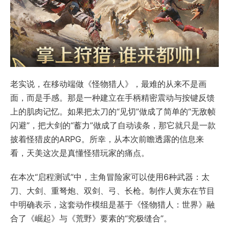
老实说，在移动端做《怪物猎人》，最难的从来不是画
面，而是手感。那是一种建立在手柄精密震动与按键反馈
上的肌肉记忆。如果把太刀的“见切”做成了简单的“无敌帧
闪避”，把大剑的“蓄力”做成了自动读条，那它就只是一款
披着怪猎皮的ARPG。所幸，从本次前瞻透露的信息来
看，天美这次是真懂怪猎玩家的痛点。
在本次“启程测试”中，主角冒险家可以使用6种武器：太
刀、大剑、重弩炮、双剑、弓、长枪。制作人黄东在节目
中明确表示，这套动作模组是基于《怪物猎人：世界》融
合了《崛起》与《荒野》要素的“究极缝合”。