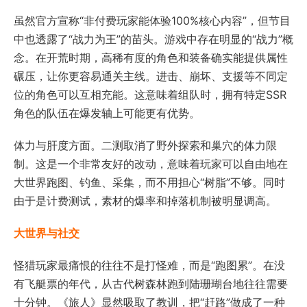
虽然官方宣称“非付费玩家能体验100%核心内容”，但节目
中也透露了“战力为王”的苗头。游戏中存在明显的“战力”概
念。在开荒时期，高稀有度的角色和装备确实能提供属性
碾压，让你更容易通关主线。进击、崩坏、支援等不同定
位的角色可以互相充能。这意味着组队时，拥有特定SSR
角色的队伍在爆发轴上可能更有优势。
体力与肝度方面。二测取消了野外探索和巢穴的体力限
制。这是一个非常友好的改动，意味着玩家可以自由地在
大世界跑图、钓鱼、采集，而不用担心“树脂”不够。同时
由于是计费测试，素材的爆率和掉落机制被明显调高。
大世界与社交
怪猎玩家最痛恨的往往不是打怪难，而是“跑图累”。在没
有飞艇票的年代，从古代树森林跑到陆珊瑚台地往往需要
十分钟。《旅人》显然吸取了教训，把“赶路”做成了一种