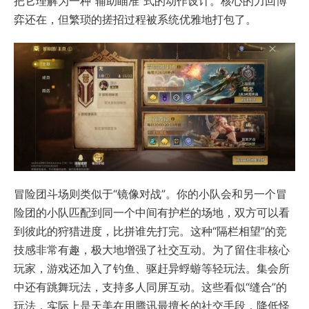
把它理解为一种“辅助瞄准”式的动作设计。核心的力回博
弈还在，但繁琐的搓招过程被系统优雅地打包了。
冒险团斗场则类似于“镜像对战”。你的小队会和另一个冒
险团的小队匹配到同一个中间有护栏的场地，双方可以看
到彼此的狩猎进度，比拼谁先打完。这种“隔栏相望”的竞
技感非常有趣，极大地增强了社交互动。为了留住非核心
玩家，游戏还加入了钓鱼、驱赶异蜉蝣等轻玩法。集会所
中还有跳舞玩法，支持多人同屏互动。这些看似“缝合”的
玩法，实际上是天美在用腾讯最擅长的社交手段，降低怪