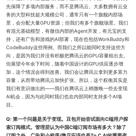
先保障了多项内部服务，而不是腾讯云。大多数拥有云业
务的大型科技超大规模公司，通常只有一个旗舰内部场
景，会分配大量GPU资源；但我们有多个旗舰场景。我们
有混元基础模型，有微信内部的Agent开发，有元宝的支
持，还有广告和游戏的AI部署，现在也包括WorkBuddy和
CodeBuddy这些用例。而我们之所以能同时支持这些方
向，是因为我们并没有积极把腾讯云的GPU容量租出去。
但展望今年余下时间，随着中国设计的GPU供应逐步增
加，这个情况会得到改善。我们会让腾讯云拿到更多算力
容量，从而带动腾讯云加快扩张。所以，这个权衡其实是
我们有意识做出的——我们在腾讯云上稍微晚一些去变现
AI机会，因为与此同时我们也在内部同时支持多个AI项
目。
Q: 第一个问题是关于变现。豆包开始尝试面向C端用户探
索订阅模式。管理层认为中国C端订阅市场有多大？除了
订阅之外，广告和小程序/微店应该也是To C AI的重要变