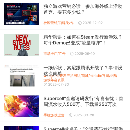
独立游戏营销必读：参加海外线上活动
首秀、要花多少钱？
社区营销/口碑/炒作
2025-12-02
精华演讲：如何在Steam发行新游戏？
每个Demo已变成“流量核弹”！
市场推广/广告
2025-09-10
一纸诉状，索尼跟腾讯开战了？事情没
这么简单
webgame开发
产品网站/商城/minisite
官司/纠纷
游戏年会
资讯
2025-07-30
Supercell“全邀请码发行”有喜有忧：首
周流水收入500万、下载量250万次
手机游戏
运营
2025-03-28
Supercell掀桌子：“全邀请码发行”新游