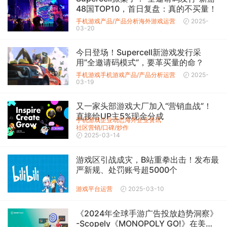
48国TOP10，首日复盘：真的不买量！
手机游戏产品/产品分析
海外游戏
运营
2025-
03-20
今日登场！Supercell新游戏发行采
用”全邀请码模式”，要革买量的命？
手机游戏
手机游戏产品/产品分析
运营
2025-
03-19
又一家头部游戏大厂加入“营销血战”！
直接给UP主5%现金分成
手机游戏企业动态
海外企业资讯
社区营销/口碑/炒作
2025-03-14
游戏区引战成灾，B站重拳出击！发布最
严新规、处罚账号超5000个
游戏平台
运营
2025-03-10
《2024年全球手游广告投放趋势洞察》
-Scopely《MONOPOLY GO!》在美国