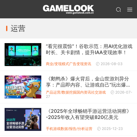
运营
“看完很震惊”！谷歌示范：用AI优化游戏
时长、关卡剧情，提升IAA变现效率！
商业/变现模式
广告变现
资讯
2026-08-03
《鹅鸭杀》爆火背后，金山世游刘异分
享：产品即内容、让游戏自己“玩出爆发
力”！
产品运营/数据挖掘
国内资讯
社交游戏
2026-07-
27
《2025年全球畅销手游运营活动洞察》
-2025年收入有望突破820亿美元
手机游戏数据/报告/分析
运营
2025-12-23