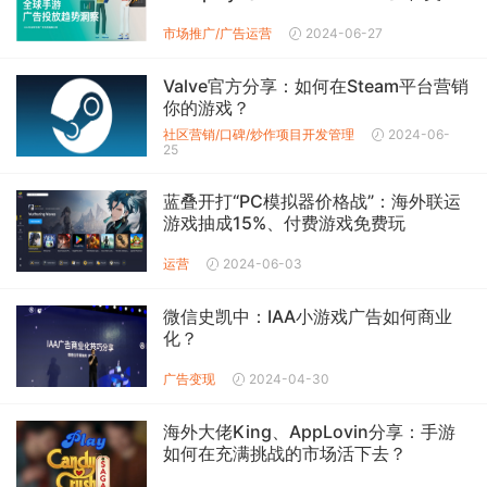
市场总支出为1亿美元，广告ROI高达惊
人的22
市场推广/广告
运营
2024-06-27
Valve官方分享：如何在Steam平台营销
你的游戏？
社区营销/口碑/炒作
项目开发管理
2024-06-
25
蓝叠开打“PC模拟器价格战”：海外联运
游戏抽成15%、付费游戏免费玩
运营
2024-06-03
微信史凯中：IAA小游戏广告如何商业
化？
广告变现
2024-04-30
海外大佬King、AppLovin分享：手游
如何在充满挑战的市场活下去？