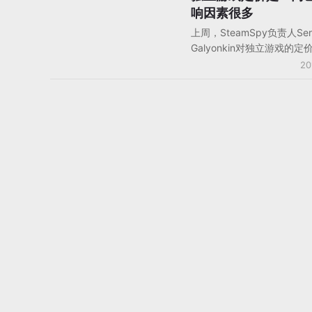
响因素很多
上周，SteamSpy负责人Ser
Galyonkin对独立游戏的
析时发现，平均每款独立游
20
不足9美元，而且大多数的
都不超过2.1万套。在Stea
量受到多方面因素的影响，
低的价格进一步下降，Ste
立游戏开发者们来说成为了
酷的生存环境。独立游戏发
Devolver Digital公司的Nige
说，“大多数情况下，包括St
一个游戏平台定价都是一种
不是一种学问，所有通用、
的规则都不会特别有用。最
终是你对自己游戏的估值，
玩家对你的游戏内容期待值
衡”。