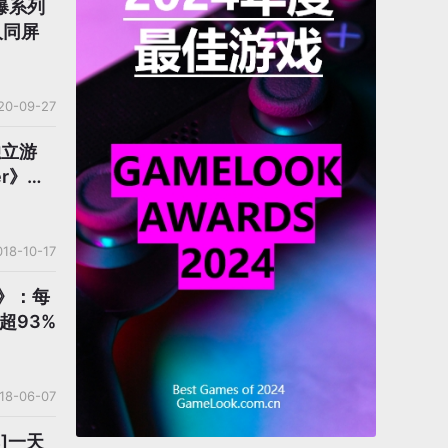
射爆系列
人同屏
20-09-27
独立游
er》周
018-10-17
t》：每
超93%
18-06-07
s]一天