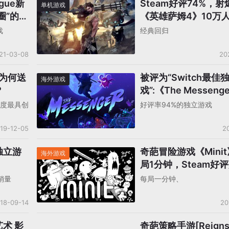
gue新
Steam好评74%，
单机游戏
跑圈”的有
《英雄萨姆4》10万
戏
经典回归
21-03-08
20
e为何送
被评为“Switch最佳
海外游戏
？
戏”:《The Messeng
销量才5万？
年度最具创
好评率94%的独立游戏
19-12-05
2
独立游
奇葩冒险游戏《Mini
海外游戏
局1分钟，Steam好评
销量
每局一分钟、
18-09-14
20
术 影
奇葩策略手游[Reign
手机游戏产品/产品分析