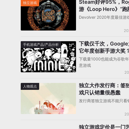
Steam好评95%，Ro
独立游戏
游《Loop Hero》“
趣世界！
Devolver 2020年度最佳游
20
下载仅千次，Googl
手机游戏产品/产品分析
它年度创新手游大奖
下载量1000也能成为谷歌
意游戏
20
独立大作发行商：签
人物观点
戏只认销量很愚蠢
发行商签独立游戏不能只看
20
独立游戏定价是一门艺
人物观点