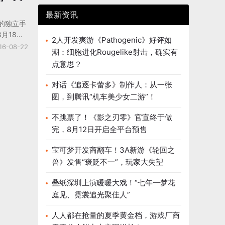
最新资讯
》的独立手
月18日
2人开发爽游《Pathogenic》好评如
果83个地
16-08-22
潮：细胞进化Rougelike射击，确实有
计在
点意思？
荐1700
，该游戏
对话《追逐卡蕾多》制作人：从一张
神器
图，到腾讯“机车美少女二游”！
卡牌、策略和
右滑动操
不跳票了！《影之刃零》官宣终于做
管理系
完，8月12日开启全平台预售
机生成的方
们每次重新
宝可梦开发商翻车！3A新游《轮回之
开发者
兽》发售“褒贬不一”，玩家大失望
团队创作该游戏
用美国著
叠纸深圳上演暖暖大戏！“七年一梦花
候想到的
庭见、霓裳追光聚佳人”
人人都在抢量的夏季黄金档，游戏厂商