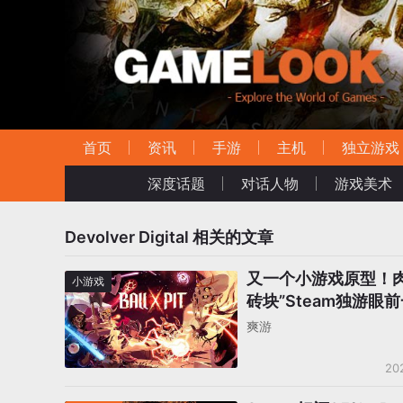
首页
资讯
手游
主机
独立游戏
深度话题
对话人物
游戏美术
Devolver Digital
相关的文章
又一个小游戏原型！肉
小游戏
砖块”Steam独游眼
Demo吸引16万玩家
爽游
20