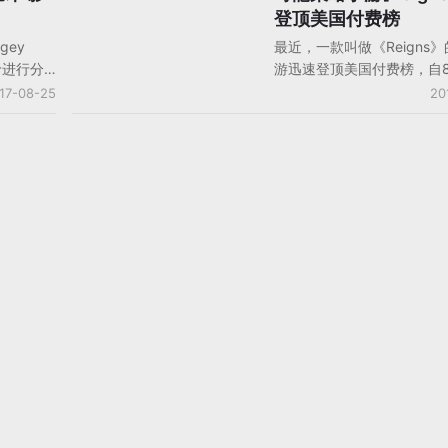
登顶美国付费榜
gey
最近，一款叫做《Reigns
定价进行分
游迅速登顶美国付费榜，自8
戏的价格
发布以来，该游戏获得了苹
17-08-25
20
游戏销量
区的首页大图编辑推荐，累
m平台，销
iPhone和iPad两个平台被推
当已经很
多次。更让人不可思议的是
am对于独
的玩法比较独特，既有约会
一个很残
Tinder的‘翻牌子’，也有
行商
冒险因素在其中。简单的左
l Lowrie
作背后藏着十分复杂的资源
eam，在
统，《Reigns》采用了随
艺术，而
式产出新‘故事牌’，让玩家
广泛适用
开始游戏都会有新鲜感。据
重要的始
Francois Alliot透露，
然后根据
最初的灵感是美术妹子在使
进行平
名的约会神器Tinder的时