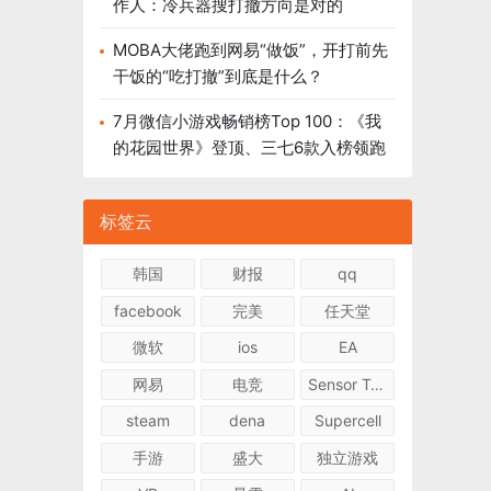
作人：冷兵器搜打撤方向是对的
MOBA大佬跑到网易“做饭”，开打前先
干饭的“吃打撤”到底是什么？
7月微信小游戏畅销榜Top 100：《我
的花园世界》登顶、三七6款入榜领跑
标签云
韩国
财报
qq
facebook
完美
任天堂
微软
ios
EA
网易
电竞
Sensor Tower
steam
dena
Supercell
手游
盛大
独立游戏