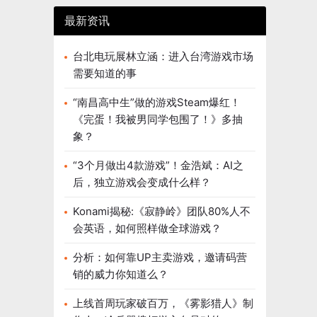
最新资讯
台北电玩展林立涵：进入台湾游戏市场
需要知道的事
“南昌高中生”做的游戏Steam爆红！
《完蛋！我被男同学包围了！》多抽
象？
“3个月做出4款游戏”！金浩斌：AI之
后，独立游戏会变成什么样？
Konami揭秘:《寂静岭》团队80%人不
会英语，如何照样做全球游戏？
分析：如何靠UP主卖游戏，邀请码营
销的威力你知道么？
上线首周玩家破百万，《雾影猎人》制