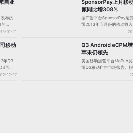
户来自亚
SponsorPay上月移
手机平台/移动平台
额同比增308%
e）发布的
据广告平台SponsorPay
数的
司2013年五月份的移动收
拉丁美洲
了308%。或许更值得注意
15-01-21
20
的
是该公司第一次收入的大多
拉丁美
动设备，SponsorPay的技
公司移动
Q3 Android eCPM
手机游戏数据/报告/分析
Q4移动
Facebook平台，网页平台，
苹果仍领先
增长了
Android平台。该公司称，
12年Q3
美国移动运营平台MoPub
费同比增长
就可以增加30万次下载量。
OS再次
司Q3移动广告市场报告。
球移动广告
Andreas Bodczek准备在
收入最多
iOS和Android设备上的广
012-12-17
2
%。
司总部迁往旧金山湾区。
为1.64美
距在继续减少。Android平
eCPM值
Q3增加了26%，但是，苹
动应用收入
于Android平台大约29美
。
势。