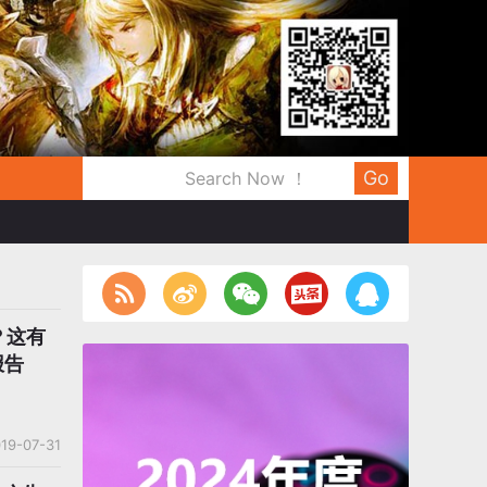
Go
？这有
报告
19-07-31