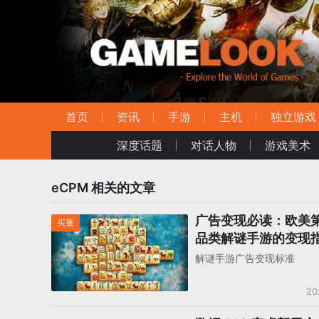
首页
资讯
手游
主机
独立游戏
深度话题
对话人物
游戏美术
eCPM
相关的文章
广告变现必读：欧美
买量
品类解谜手游的变现
解谜手游广告变现标准
20