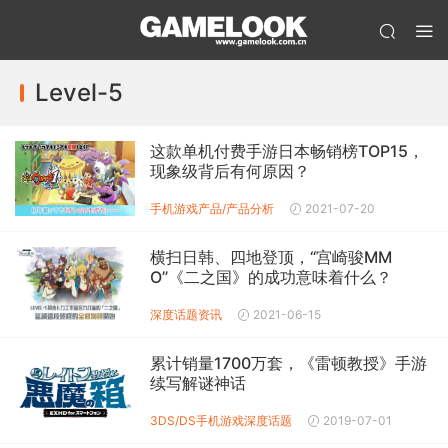
Level-5
这款单机付费手游日本畅销榜TOP15，
现象级背后有何原因？
手机游戏产品/产品分析
2021-07-20
横扫日韩、四地登顶，“宫崎骏MM
O”《二之国》的成功意味着什么？
深度话题
资讯
2021-06-15
累计销量1700万套，《雷顿教授》手游
续写解谜神话
3DS/DS
手机游戏
深度话题
2019-07-01