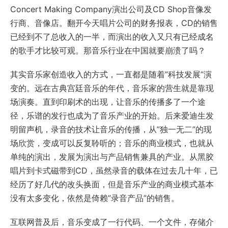
Concert Making Company演出公司及CD Shop音像发
行商、音像店。翻开今天唱片公司的财务报表，CD的销售
已经到不了总收入的一半，而演出的收入又只有已经成名
的歌手才比较可观。那音乐行业在中国就要崩溃了吗？
其实音乐家创造收入的方式，一直都是随着”科技发展”演
变的。远在古典宫廷音乐的年代，音乐家的营生就是靠现
场演奏。直到印刷术的出现，让音乐的传播多了一个途
径，乐谱的发行也成为了音乐产业的开始。后来爱迪生发
明留声机，录音的技术让音乐的传播，从”独一无二”的现
场欣赏，变成可以反复聆听的；音乐的商业模式，也就从
单纯的演出，发展为演出与产品销售兼具的产业。从黑胶
唱片到卡式磁带到CD，虽然录音的载体在过去几十年，已
经历了好几代的改头换面，但是音乐产业的商业模式基本
没有太多变化，依然是倚赖”录音产品”的销售。
互联网普及后，音乐变成了一行代码、一个文件，存储介