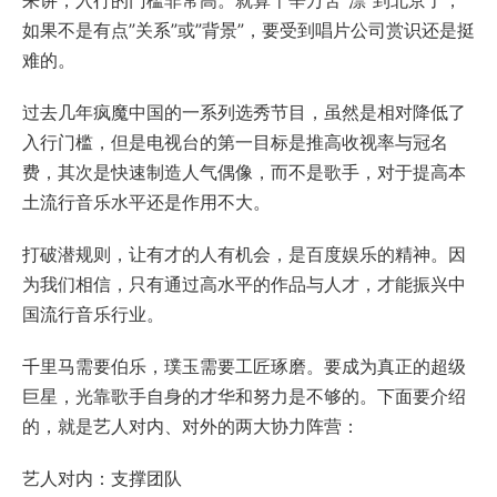
来讲，入行的门槛非常高。就算千辛万苦”漂”到北京了，
如果不是有点”关系”或”背景”，要受到唱片公司赏识还是挺
难的。
过去几年疯魔中国的一系列选秀节目，虽然是相对降低了
入行门槛，但是电视台的第一目标是推高收视率与冠名
费，其次是快速制造人气偶像，而不是歌手，对于提高本
土流行音乐水平还是作用不大。
打破潜规则，让有才的人有机会，是百度娱乐的精神。因
为我们相信，只有通过高水平的作品与人才，才能振兴中
国流行音乐行业。
千里马需要伯乐，璞玉需要工匠琢磨。要成为真正的超级
巨星，光靠歌手自身的才华和努力是不够的。下面要介绍
的，就是艺人对内、对外的两大协力阵营：
艺人对内：支撑团队