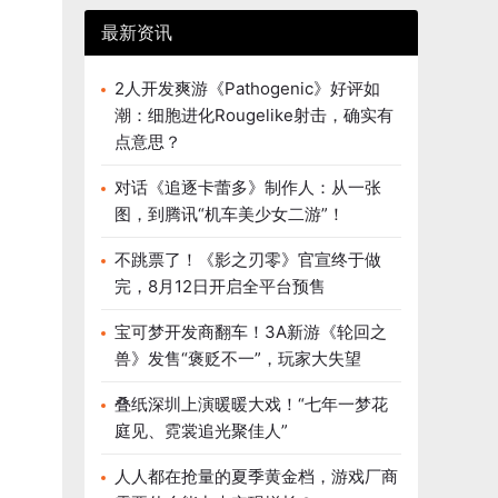
最新资讯
2人开发爽游《Pathogenic》好评如
潮：细胞进化Rougelike射击，确实有
点意思？
对话《追逐卡蕾多》制作人：从一张
图，到腾讯“机车美少女二游”！
不跳票了！《影之刃零》官宣终于做
完，8月12日开启全平台预售
宝可梦开发商翻车！3A新游《轮回之
兽》发售“褒贬不一”，玩家大失望
叠纸深圳上演暖暖大戏！“七年一梦花
庭见、霓裳追光聚佳人”
人人都在抢量的夏季黄金档，游戏厂商