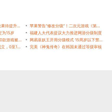
人民日报发文称网游防沉迷效果待提升，专家呼吁分级制度
苹果警告“修改分级”！二次元游戏《第七史诗》认怂，修改角色立绘
为15岁
福建人大代表提议大力推进网游分级制度
澳议员批政府监管过严:每月10款游戏被禁
网易巫妖王开用分级模式 15周岁以下禁止访问
俄罗斯游戏分级机构R.A.D.I成立，0至18岁共设五档
完美《神鬼传奇》在韩国未通过等级审核