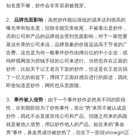
知名度不够，炒作会非常容易被视穿。
2、
品牌负面影响
：虽然炒作能以很低的成本达到很高的
曝光率和知名度，但除非能完美收尾，不被看出是炒作，
否则公司和产品的品牌就会受到负面影响，对于一家想要
基业长青的公司来说，品牌形象的价值远远高于节省的广
告费。这也是为何一般事件炒作由搏出位的中小企业，或
纯粹视网游为捞钱手段的公司来进行。当然也存在正面的
炒作，比如关于让王老吉下架的炒作，但这是在王老吉捐
了一亿元的前提下，博得了正面好感后进行的跟进，因此
即使知道是炒作，网民也乐意跟随。
3、
事件被人借势
：由于一个事件炒作必然有不同的阶段
性，在初期阶段为了炒热事件，造出“势”来而不被认成是
炒作，因此不会直接宣传公司和产品。但随之而来的风险
就是被他人借势，用以炒作他人的产品。如近来的“鼻血
男”事件，鼻血男成功被炒热了，但在下一阶段showgirl正