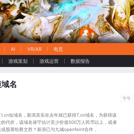
AI
VR/AR
电竞
游戏策划
游戏运营
数据报告
短域名
字号
.cn短域名，新浪其实在去年就已获得T.cn域名，为获得该
的代价，该域名保守估计至少价值500万人民币以上，或者
股票给蔡文胜？新浪已与九城openfeint合作，