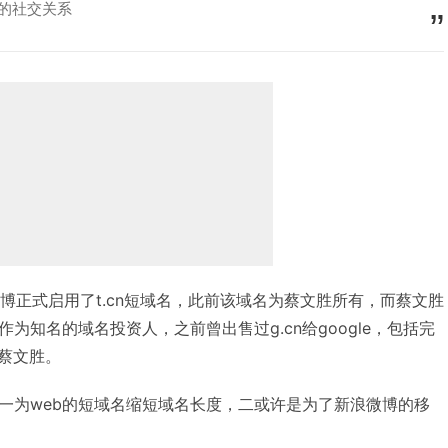
微博的社交关系
新浪微博正式启用了t.cn短域名，此前该域名为蔡文胜所有，而蔡文胜
为知名的域名投资人，之前曾出售过g.cn给google，包括完
于蔡文胜。
一为web的短域名缩短域名长度，二或许是为了新浪微博的移