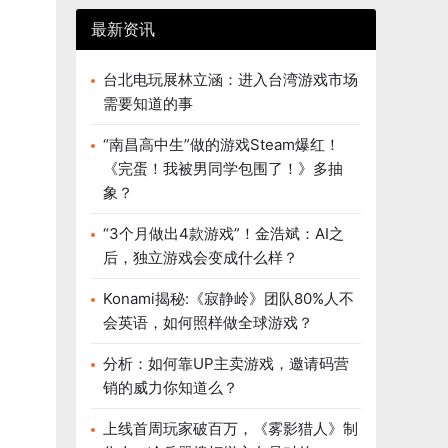
最新资讯
台北电玩展林立涵：进入台湾游戏市场
需要知道的事
“南昌高中生”做的游戏Steam爆红！
《完蛋！我被男同学包围了！》多抽
象？
“3个月做出4款游戏”！金浩斌：AI之
后，独立游戏会变成什么样？
Konami揭秘:《寂静岭》团队80%人不
会英语，如何照样做全球游戏？
分析：如何靠UP主卖游戏，邀请码营
销的威力你知道么？
上线首周玩家破百万，《雾影猎人》制