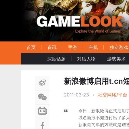
首页
资讯
手游
主机
独立游戏
深度话题
对话人物
游戏美术
新浪微博启用t.cn
2011-03-23
•
社交网络/平台
今日，新浪微博正式启用了t
域名新浪不知道付出了多大
新浪最简单的方法就是赠送或