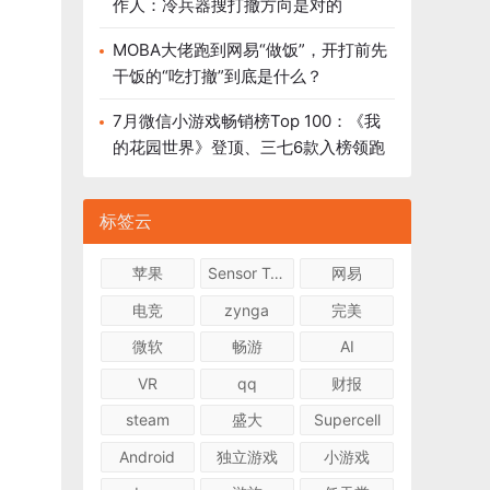
作人：冷兵器搜打撤方向是对的
MOBA大佬跑到网易“做饭”，开打前先
干饭的“吃打撤”到底是什么？
7月微信小游戏畅销榜Top 100：《我
的花园世界》登顶、三七6款入榜领跑
标签云
苹果
Sensor Tower
网易
电竞
zynga
完美
微软
畅游
AI
VR
qq
财报
steam
盛大
Supercell
Android
独立游戏
小游戏