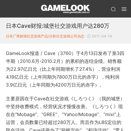
日本Cave财报:城堡社交游戏用户达280万
日本厂商财报
社交游戏产品/分析
社交游戏公司动态
2011-04-14
GameLook报道 / Cave（3760）于4月13日发布了第3四
半期（2010.6月-2010.2月）的累积的连结业绩。销售额
为22.97亿日元（比上年同期增长了27.4%），营业利润
4.19亿日元（上年同期为7800万日元的赤字），纯利润
3.9亿日元（上年同期为4200万日元的赤字）。
主要原因在于Cave在社交游戏《しろつく》（我的城堡）
中坚持收费模式，经营状况才慢慢改善。《しろつく》现
在在“Mobage”、“GREE”、“Yahoo!Mobage”、“mixi”上
运营，会员数量已经超过280万人。而且作为LBS定位的
联合活动，Cave还举办了“箱根定向”，“初诣活动”，“雪人