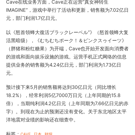
Cave在线业务方面，Cave正在运营“真女神转生
IMAGINE”，游戏中举行了活动和更新，销售额为7.02亿日
元，部门利润1.7亿日元。
以《怒首領蜂大復活ブラックレーベル”》（怒首领蜂大复
活黑暗级），《むちむちポーク！＆ピンクスゥイーツ》
（胖猪和粉红糖果）为开端，Cave也开始开发面向消费者
的游戏和面向娱乐设施的游戏。运营手机正式网络的信息
提供业务的销售额为4.24亿日元，部门利润为1.73亿日
元。
预计接下来5月的销售额将达到30亿日元（同比增长
18.2%），经常利润5亿7000万日元（上年同期的15.8
倍），当期纯利润4.2亿日元（上年同期为7.66亿日元的赤
字）。到现在为止的预测还没有变化。关于东北地区太平
洋地震对业绩的影响还在细查中。
标签：
CAVE
日本
财报