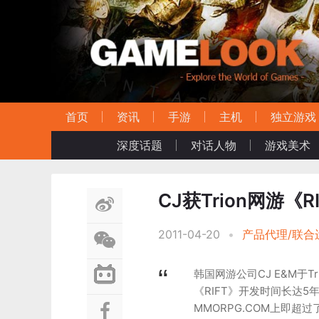
首页
资讯
手游
主机
独立游戏
深度话题
对话人物
游戏美术
CJ获Trion网游《
2011-04-20
•
产品代理/联合
韩国网游公司CJ E&M于Tr
《RIFT》开发时间长达5
MMORPG.COM上即