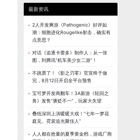
最新资讯
2人开发爽游《Pathogenic》好评如
潮：细胞进化Rougelike射击，确实有
点意思？
对话《追逐卡蕾多》制作人：从一张
图，到腾讯“机车美少女二游”！
不跳票了！《影之刃零》官宣终于做
完，8月12日开启全平台预售
宝可梦开发商翻车！3A新游《轮回之
兽》发售“褒贬不一”，玩家大失望
叠纸深圳上演暖暖大戏！“七年一梦花
庭见、霓裳追光聚佳人”
人人都在抢量的夏季黄金档，游戏厂商