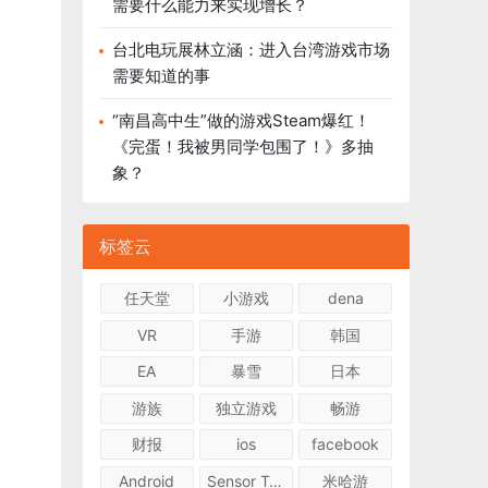
需要什么能力来实现增长？
台北电玩展林立涵：进入台湾游戏市场
需要知道的事
“南昌高中生”做的游戏Steam爆红！
《完蛋！我被男同学包围了！》多抽
象？
标签云
任天堂
小游戏
dena
VR
手游
韩国
EA
暴雪
日本
游族
独立游戏
畅游
财报
ios
facebook
Android
Sensor Tower
米哈游