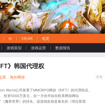
AI
VR/AR
电竞
游戏策划
游戏运营
数据报告
RIFT》韩国代理权
运营
，
海外网游
字号
ion World公司签署了MMORPG网游《RIFT》的代理协议。
年、投资5000万美元，自一月份开始在欧美网游网站
超过了《魔兽世界》的排名。该游戏前身是著名的《塔拉那英