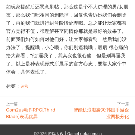
如玩家提醒后还恶意刷帖，那么这是个不大讲理的男/女朋
友，那么我们吧相同的删除掉，回复也告诉她我们会删除
了，再刷我们就进行封号阶段处理哦。总之能让玩家都替
官方觉得不值，很理解甚至同情你那就是最好的效果了。
前面我们如何如何对他们好，让大家都看到，然后我们没
办法了，提醒哦，小心哦，你们别逼我哦，最后 很心痛的
给大家看，“他”逼我了，我其实也很心痛，但是别再逼我
了。以上是种表现形式所展示的官方心态，要靠大家个中
体会，具体表现了。
标签：
运营
上一篇
下一篇
Com2us动作RPG[Third
智能机浪潮袭来:韩国手游企
Blade]表现优异
业两极分化
©2026
游戏大观 | GameLook.com.cn