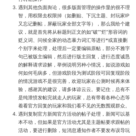
遇到其他负面舆论，很多版面管理的操作显的很不理
智，用权限去权限掉（如删贴、下沉主题、封玩家IP
又忘记删帖，屏蔽玩家全部文字等），那么我给个建
议，就是首先将从标题到正文的如“破”“烂”形容词的
贬义词、问候全家的动态暴力词汇等进行*或直接删
个别字来处理，处理后一定要编辑原帖，部分不雅字
句已被版主编辑，然后进行版主回复，进行态度诚恳
的解释请求谅解，举例说明另种小情况，如说游戏如
何如何毛病多，但游戏阶段为测试阶段可回复现阶段
的情况游戏不是很完善，欢迎玩家在公测时候再来体
验，感谢其的建议，请多体谅云云。要记住，总有不
是纯泄愤发帖完就走人的玩家，总有带着各种心态等
着看官方回复的玩家和我们看不见的无数围观群众。
遇到复制官方新闻官方活动的帖子处理，新闻可以基
本不动，但如果是官方活动尤其是主题帖要求跟帖的
活动，要进行删除，短消息通知作者不要发布误导玩