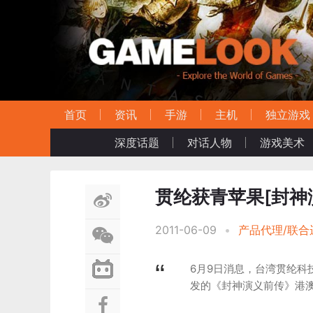
首页
资讯
手游
主机
独立游戏
深度话题
对话人物
游戏美术
贯纶获青苹果[封神
2011-06-09
•
产品代理/联合
6月9日消息，台湾贯纶科
发的《封神演义前传》港