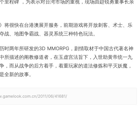
个里程碑 ，为表示对台湾市场的重视，现场由赵锐勇董事长亲
》将很快在台港澳展开服务，前期游戏将开放刺客、术士、乐
夺战、地图争霸战、器灵系统三种特色玩法。
时两年所研发的3D MMORPG，剧情取材于中国古代著名神
中所描述的阐教修道者，在玉虚宫法旨下，入世助黄帝统一九
争，而从战争的后方着手，着重玩家的道法修炼和平灭妖魔，
是全新的故事。
elook.com.cn/2011/06/41681/