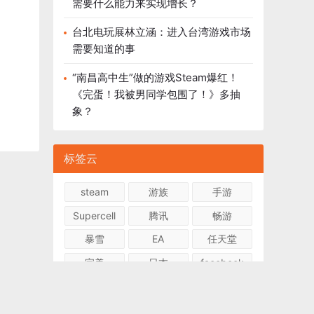
需要什么能力来实现增长？
台北电玩展林立涵：进入台湾游戏市场
需要知道的事
“南昌高中生”做的游戏Steam爆红！
《完蛋！我被男同学包围了！》多抽
象？
标签云
steam
游族
手游
Supercell
腾讯
畅游
暴雪
EA
任天堂
完美
日本
facebook
米哈游
电竞
盛大
ios
微软
AI