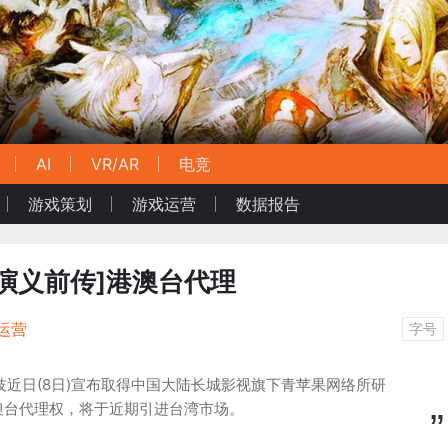
AI
VR/AR
电竞
游戏策划
游戏运营
数据报告
演义前传]港澳台代理
运营
字号
技近日(8日)宣布取得中国大陆长城影视旗下青苹果网络所研
澳台代理权，将于近期引进台湾市场。