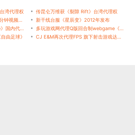
》台湾代理权
传昆仑万维获《裂隙 Rift》台湾代理权
腾讯宣布代理《上古世纪》7分钟视频曝光
新干线台服《星辰变》2012年发布
腾讯获Cytek FPS《Warface》国内代理权
多玩游戏网代理Q版回合制webgame《魔力学堂》
《自由足球》
CJ E&M再次代理FPS 旗下射击游戏达6款