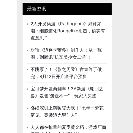
最新资讯
2人开发爽游《Pathogenic》好评如
潮：细胞进化Rougelike射击，确实有
点意思？
对话《追逐卡蕾多》制作人：从一张
图，到腾讯“机车美少女二游”！
不跳票了！《影之刃零》官宣终于做
完，8月12日开启全平台预售
宝可梦开发商翻车！3A新游《轮回之
兽》发售“褒贬不一”，玩家大失望
叠纸深圳上演暖暖大戏！“七年一梦花
庭见、霓裳追光聚佳人”
人人都在抢量的夏季黄金档，游戏厂商