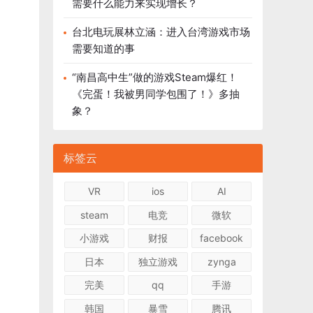
需要什么能力来实现增长？
台北电玩展林立涵：进入台湾游戏市场
需要知道的事
“南昌高中生”做的游戏Steam爆红！
《完蛋！我被男同学包围了！》多抽
象？
标签云
VR
ios
AI
steam
电竞
微软
小游戏
财报
facebook
日本
独立游戏
zynga
完美
qq
手游
韩国
暴雪
腾讯