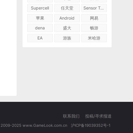
Supercell
任天堂
Sensor Tower
苹果
Android
网易
dena
盛大
畅游
EA
游族
米哈游
联系我们
投稿/寻求报道
© 2009-2025 www.GameLook.com.cn
沪ICP备19039352号-1