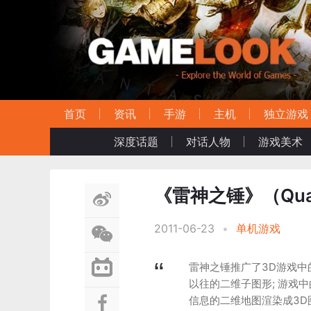
首页
资讯
手游
主机
独立游戏
深度话题
对话人物
游戏美术
《雷神之锤》（Qua
2011-06-23
•
单机游戏
雷神之锤推广了3D游戏中
以往的二维子图形; 游戏
信息的二维地图渲染成3D