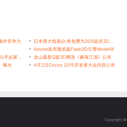
海外竞争力
日本两大电视台:将免费为3DS提供3D影音
Adobe发布预览版Flash3D引擎MoleHill
《暗影格斗3》开发商复盘：白手起家，缔造最成功格斗IP
金山最新Q版3D网游《麻辣江湖》公布
》曝光
4月2日Cocos 2015开发者大会内容公布
Copyright 