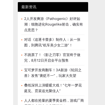
最新资讯
2人开发爽游《Pathogenic》好评如
潮：细胞进化Rougelike射击，确实有
点意思？
对话《追逐卡蕾多》制作人：从一张
图，到腾讯“机车美少女二游”！
不跳票了！《影之刃零》官宣终于做
完，8月12日开启全平台预售
宝可梦开发商翻车！3A新游《轮回之
兽》发售“褒贬不一”，玩家大失望
叠纸深圳上演暖暖大戏！“七年一梦花
庭见、霓裳追光聚佳人”
人人都在抢量的夏季黄金档，游戏厂商