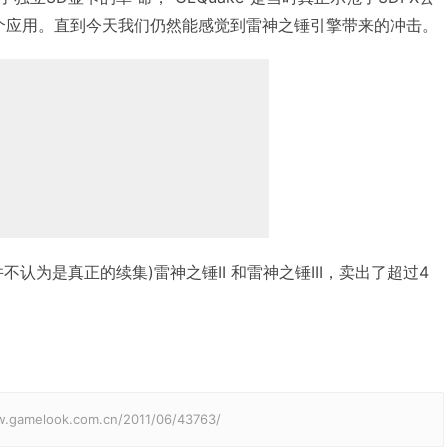
第一个应用。直到今天我们仍然能感觉到雷神之锤引擎带来的冲击。
认为是真正的续集)雷神之锤II 和雷神之锤III，卖出了超过4
elook.com.cn/2011/06/43763/