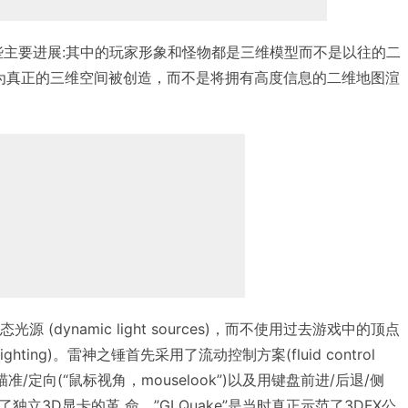
些主要进展:其中的玩家形象和怪物都是三维模型而不是以往的二
作为真正的三维空间被创造，而不是将拥有高度信息的二维地图渲
光源 (dynamic light sources)，而不使用过去游戏中的顶点
ic lighting)。雷神之锤首先采用了流动控制方案(fluid control
瞄准/定向(“鼠标视角，mouselook”)以及用键盘前进/后退/侧
立3D显卡的革 命，”GLQuake”是当时真正示范了3DFX公