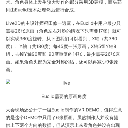
术。角色身体上发生较大动作的部分采用3D建模，而头部
则由Euclid技术处理然后进行合成。
Live2D的主设计师稻田修一透露，在Euclid中用户最少只
需要26张原画（角色左右对称的情况下只需要17张）就可
以实现360度旋转。从下图我们可以看到，X轴（共360
度）、Y轴（共180度）每45度一张原画，X轴5组Y轴8
组，去掉Y轴90度和-90度重复的14张，最少需要26张原
画。如果角色头部为完全对称的话，还可以再减少9张原
画。
Euclid需要的原画角度
大会现场还公开了一组Euclid制作的VR DEMO，值得注意
的是这个DEMO中只用了6张原画。虽然制作人并没有提
供上下两个方向的数据，但从演示上来看角色并没有出现