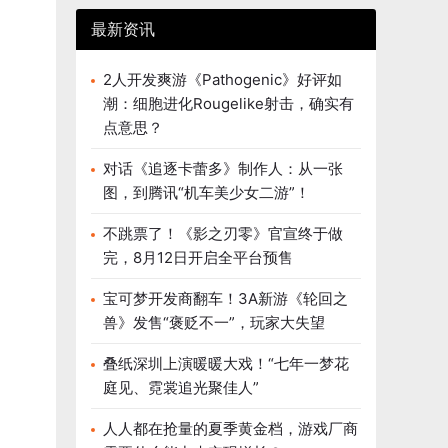
最新资讯
2人开发爽游《Pathogenic》好评如
潮：细胞进化Rougelike射击，确实有
点意思？
对话《追逐卡蕾多》制作人：从一张
图，到腾讯“机车美少女二游”！
不跳票了！《影之刃零》官宣终于做
完，8月12日开启全平台预售
宝可梦开发商翻车！3A新游《轮回之
兽》发售“褒贬不一”，玩家大失望
叠纸深圳上演暖暖大戏！“七年一梦花
庭见、霓裳追光聚佳人”
人人都在抢量的夏季黄金档，游戏厂商