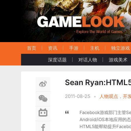
首页
资讯
手游
主机
独立游戏
深度话题
对话人物
游戏美术
Sean Ryan:H
2011-08-25
•
人物观点
，
开
Facebook游戏部门主管Se
Android/iOS本地
HTML5能帮助提升Fac