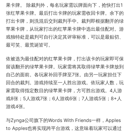
果卡牌。 除裁判外，每名玩家需以牌面向下，抢快打出1
张红苹果卡牌。最后打出卡牌的玩家需收回卡牌。余下的
打出卡牌，则洗混后交到裁判手中。裁判即根据翻开的绿
苹果卡牌，从玩家打出的红苹果卡牌中选出最佳配对。游
戏独特处是裁判可自行决定其评审标准，可以是最贴切、
最可笑、最荒诞皆可。
依被选为最佳配对的红苹果卡牌，打出该卡的玩家即可保
留该翻开的绿苹果卡牌。玩家需将其取得绿苹果卡牌放到
自己的面前。各玩家补回手牌至7张。由另一玩家担任下
回合的裁判。游戏持续至一人胜出游戏。依玩家人数，玩
家需取得指定数目的绿苹果卡牌，方可胜出游戏。4人游
戏8张；5人游戏7张；6人游戏6张；7人游戏5张；8+人
游戏4张。
与Zynga公司旗下的Words With Friends一样，Apples
to Apples也将实现跨平台游戏，这意味着玩家可以通过