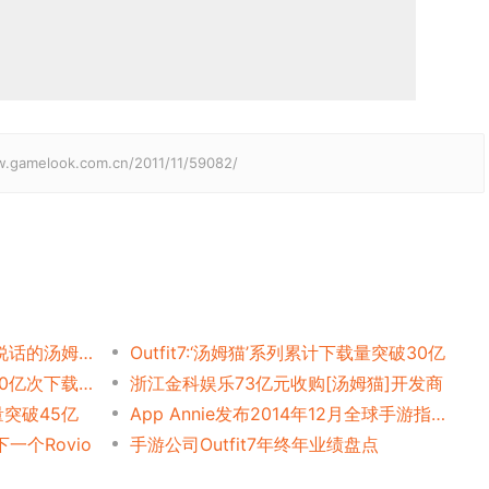
elook.com.cn/2011/11/59082/
全球80亿游戏下载量—《会说话的汤姆猫家族》的新胜利
Outfit7:‘汤姆猫’系列累计下载量突破30亿
《汤姆猫》系列不买量获得50亿次下载:累计破70亿次
浙江金科娱乐73亿元收购[汤姆猫]开发商
量突破45亿
App Annie发布2014年12月全球手游指数
下一个Rovio
手游公司Outfit7年终年业绩盘点