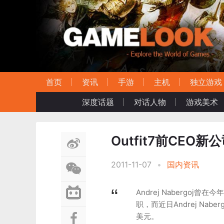
首页
资讯
手游
主机
独立游戏
深度话题
对话人物
游戏美术
Outfit7前CEO
2011-11-07
•
国内资讯
Andrej Nabergoj
职，而近日Andrej Nab
美元。