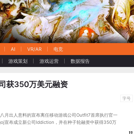
AI
VR/AR
电竞
游戏策划
游戏运营
数据报告
新公司获350万美元融资
字号
曾在今年八月出人意料的宣布离任移动游戏公司Outfit7首席执行官一
ergoj宣布成立新公司Iddiction，并在种子轮融资中获得350万