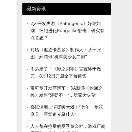
最新资讯
2人开发爽游《Pathogenic》好评如
潮：细胞进化Rougelike射击，确实有
点意思？
对话《追逐卡蕾多》制作人：从一张
图，到腾讯“机车美少女二游”！
不跳票了！《影之刃零》官宣终于做
完，8月12日开启全平台预售
宝可梦开发商翻车！3A新游《轮回之
兽》发售“褒贬不一”，玩家大失望
叠纸深圳上演暖暖大戏！“七年一梦花
庭见、霓裳追光聚佳人”
人人都在抢量的夏季黄金档，游戏厂商