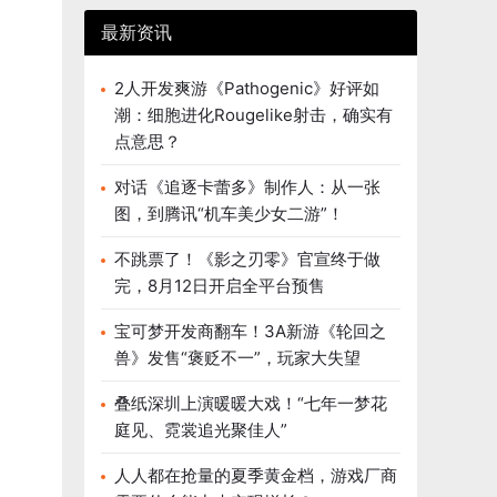
最新资讯
2人开发爽游《Pathogenic》好评如
潮：细胞进化Rougelike射击，确实有
点意思？
对话《追逐卡蕾多》制作人：从一张
图，到腾讯“机车美少女二游”！
不跳票了！《影之刃零》官宣终于做
完，8月12日开启全平台预售
宝可梦开发商翻车！3A新游《轮回之
兽》发售“褒贬不一”，玩家大失望
叠纸深圳上演暖暖大戏！“七年一梦花
庭见、霓裳追光聚佳人”
人人都在抢量的夏季黄金档，游戏厂商