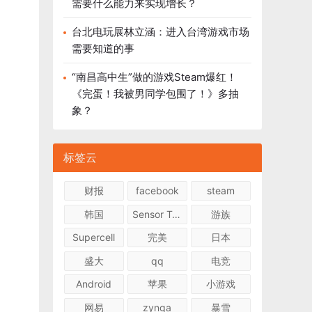
需要什么能力来实现增长？
台北电玩展林立涵：进入台湾游戏市场
需要知道的事
“南昌高中生”做的游戏Steam爆红！
《完蛋！我被男同学包围了！》多抽
象？
标签云
财报
facebook
steam
韩国
Sensor Tower
游族
Supercell
完美
日本
盛大
qq
电竞
Android
苹果
小游戏
网易
zynga
暴雪