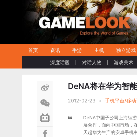
首页
资讯
手游
主机
独立游戏
深度话题
对话人物
游戏美术
DeNA将在华为智能
2012-02-23
•
手机平台/移动
DeNA中国子公司上海纵
展合作，面向中国市场，在
天起华为生产的安卓手机中