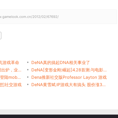
elook.com.cn/2012/02/67692/
手机游戏革命
DeNA真的搞起DNA相关事业了
日本五大游戏厂商第二季财报出炉，业绩惨淡
DeNA[变形金刚:崛起]4.28首测:与电影同步
[最终幻想]社交版将于本月末登陆mobage
Dena推新社交版Professor Layton 游戏
幻想]社交游戏
DeNA黄雪斌:IP游戏大有搞头 股价涨30%