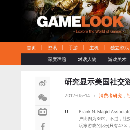
首页
资讯
手游
主机
独立游戏
深度话题
对话人物
游戏美术
研究显示美国社交
2012-05-14
•
消费者研究
，
Frank N. Magid 
户比例为36%。不过，社
玩家游戏的比例只有47%，