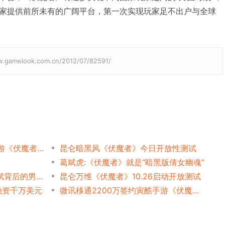
家提供前所未有的广阔平台，第一次实现玩家足不出户与全球
elook.com.cn/2012/07/82591/
昆仑万维代理寅酷3D魔幻网游《伏魔者》
昆仑暗黑风《伏魔者》今日开放性测试
葛斌虎:《伏魔者》就是“暗黑版倩女幽魂”
伏魔者的暗黑情节:解读葛斌斌背后的男人
昆仑万维《伏魔者》10.26启动开放测试
融资千万美元
微讯移通2200万签约寅酷手游《伏魔者》