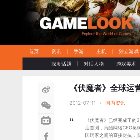
首页
资讯
手游
主机
独立游戏
深度话题
对话人物
游戏美术
《伏魔者》全球运营
2012-07-11
•
国内资讯
《伏魔者》已经完成了的3
启首测，寅酷网络CEO葛
国玩家之间的直接对抗，