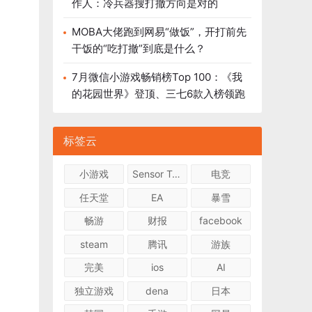
作人：冷兵器搜打撤方向是对的
MOBA大佬跑到网易“做饭”，开打前先
干饭的“吃打撤”到底是什么？
7月微信小游戏畅销榜Top 100：《我
的花园世界》登顶、三七6款入榜领跑
标签云
小游戏
Sensor Tower
电竞
任天堂
EA
暴雪
畅游
财报
facebook
steam
腾讯
游族
完美
ios
AI
独立游戏
dena
日本