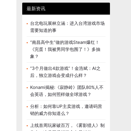
最新资讯
台北电玩展林立涵：进入台湾游戏市场
需要知道的事
“南昌高中生”做的游戏Steam爆红！
《完蛋！我被男同学包围了！》多抽
象？
“3个月做出4款游戏”！金浩斌：AI之
后，独立游戏会变成什么样？
Konami揭秘:《寂静岭》团队80%人不
会英语，如何照样做全球游戏？
分析：如何靠UP主卖游戏，邀请码营
销的威力你知道么？
上线首周玩家破百万，《雾影猎人》制