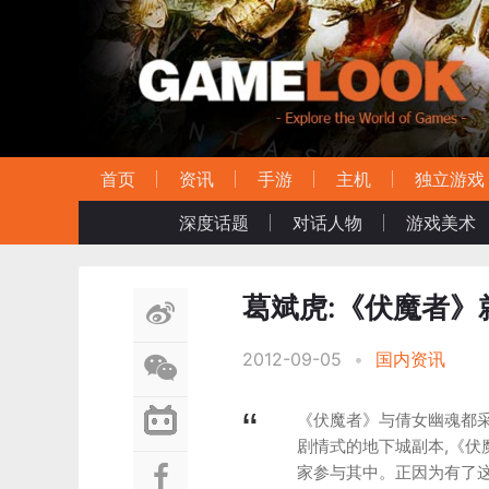
首页
资讯
手游
主机
独立游戏
深度话题
对话人物
游戏美术
葛斌虎:《伏魔者》
2012-09-05
•
国内资讯
《伏魔者》与倩女幽魂都
剧情式的地下城副本,《
家参与其中。正因为有了