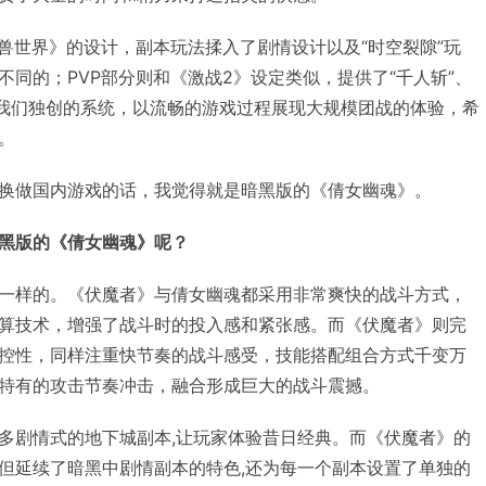
魔兽世界》的设计，副本玩法揉入了剧情设计以及“时空裂隙”玩
同的；PVP部分则和《激战2》设定类似，提供了“千人斩”、
种我们独创的系统，以流畅的游戏过程展现大规模团战的体验，希
。
换做国内游戏的话，我觉得就是暗黑版的《倩女幽魂》。
黑版的《倩女幽魂》呢？
一样的。《伏魔者》与倩女幽魂都采用非常爽快的战斗方式，
算技术，增强了战斗时的投入感和紧张感。而《伏魔者》则完
控性，同样注重快节奏的战斗感受，技能搭配组合方式千变万
特有的攻击节奏冲击，融合形成巨大的战斗震撼。
多剧情式的地下城副本,让玩家体验昔日经典。而《伏魔者》的
但延续了暗黑中剧情副本的特色,还为每一个副本设置了单独的