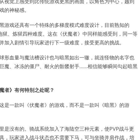
从视觉上感受到比传统游戏更黑的画面，以角色为中心，越到
戏的神秘感。
黑游戏还具有一个特殊的多梯度模式难度设计，目前熟知的
地狱、炼狱四种难度。这在《伏魔者》中同样能感受到，同一等
并加入剧情引导玩家进行下一级难度，接受更高的挑战。
球形血量与魔法槽设计也与暗黑如出一辙，就连怪物的名字也
巨魔、冰冻的僵尸、耐火的骷髅射手……相信能够瞬间勾起暗黑
魔者》有何特别之处呢？
这是一款叫《伏魔者》的游戏，而不是一款叫《暗黑》的游
里是没有的。骑战系统加入了海陆空三种元素，使PVP战斗更
具，玩家进入战斗状态也不需要下马，可与坐骑并肩作战，培