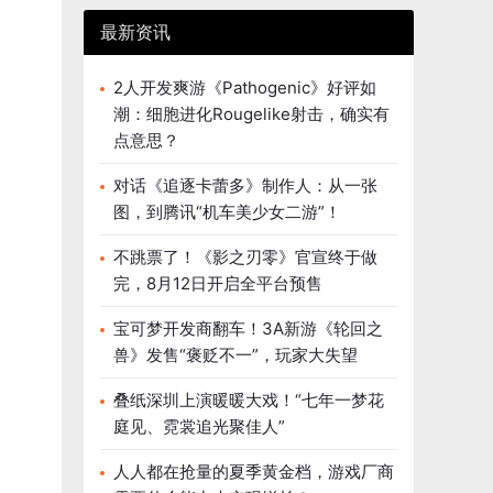
最新资讯
2人开发爽游《Pathogenic》好评如
潮：细胞进化Rougelike射击，确实有
点意思？
对话《追逐卡蕾多》制作人：从一张
图，到腾讯“机车美少女二游”！
不跳票了！《影之刃零》官宣终于做
完，8月12日开启全平台预售
宝可梦开发商翻车！3A新游《轮回之
兽》发售“褒贬不一”，玩家大失望
叠纸深圳上演暖暖大戏！“七年一梦花
庭见、霓裳追光聚佳人”
人人都在抢量的夏季黄金档，游戏厂商