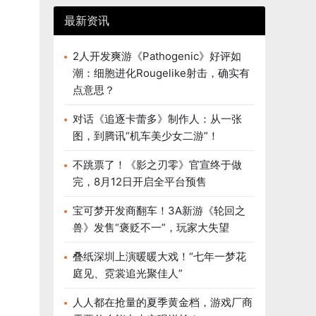
最新资讯
2人开发爽游《Pathogenic》好评如
潮：细胞进化Rougelike射击，确实有
点意思？
对话《追逐卡蕾多》制作人：从一张
图，到腾讯“机车美少女二游”！
不跳票了！《影之刃零》官宣终于做
完，8月12日开启全平台预售
宝可梦开发商翻车！3A新游《轮回之
兽》发售“褒贬不一”，玩家大失望
叠纸深圳上演暖暖大戏！“七年一梦花
庭见、霓裳追光聚佳人”
人人都在抢量的夏季黄金档，游戏厂商