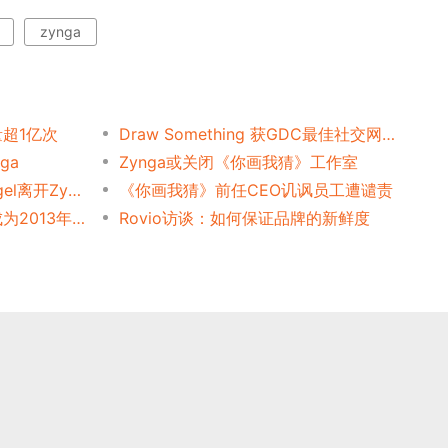
zynga
量超1亿次
Draw Something 获GDC最佳社交网游奖
ga
Zynga或关闭《你画我猜》工作室
前Omgpop主管Wilson Kriegel离开Zynga
《你画我猜》前任CEO讥讽员工遭谴责
Zynga二当家：移动游戏或成为2013年转机
Rovio访谈：如何保证品牌的新鲜度