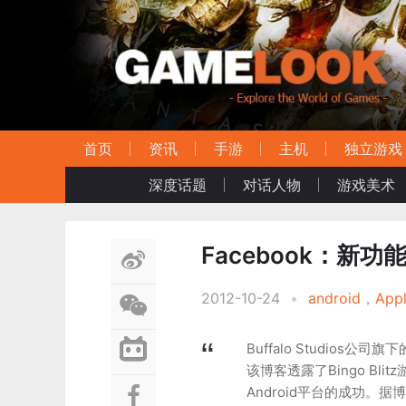
首页
资讯
手游
主机
独立游戏
深度话题
对话人物
游戏美术
Facebook：新功能
2012-10-24
•
android
，
Appl
Buffalo Studios公司
该博客透露了Bingo Bli
Android平台的成功。据博