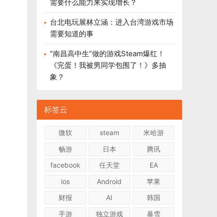
需要什么能力来实现增长？
台北电玩展林立涵：进入台湾游戏市场
需要知道的事
“南昌高中生”做的游戏Steam爆红！
《完蛋！我被男同学包围了！》多抽
象？
标签云
微软
steam
米哈游
畅游
日本
腾讯
facebook
任天堂
EA
ios
Android
苹果
财报
AI
韩国
手游
独立游戏
暴雪