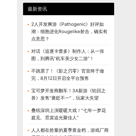
最新资讯
2人开发爽游《Pathogenic》好评如
潮：细胞进化Rougelike射击，确实有
点意思？
对话《追逐卡蕾多》制作人：从一张
图，到腾讯“机车美少女二游”！
不跳票了！《影之刃零》官宣终于做
完，8月12日开启全平台预售
宝可梦开发商翻车！3A新游《轮回之
兽》发售“褒贬不一”，玩家大失望
叠纸深圳上演暖暖大戏！“七年一梦花
庭见、霓裳追光聚佳人”
人人都在抢量的夏季黄金档，游戏厂商