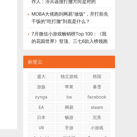
作人：冷兵器搜打撤方向是对的
MOBA大佬跑到网易“做饭”，开打前先
干饭的“吃打撤”到底是什么？
7月微信小游戏畅销榜Top 100：《我
的花园世界》登顶、三七6款入榜领跑
标签云
盛大
独立游戏
韩国
游族
苹果
暴雪
zynga
ios
facebook
EA
网易
steam
日本
畅游
完美
VR
手游
小游戏