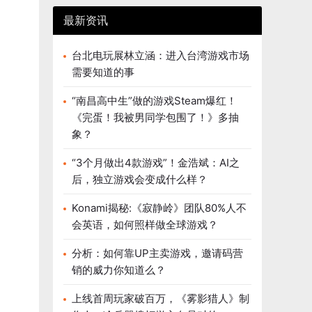
最新资讯
台北电玩展林立涵：进入台湾游戏市场
需要知道的事
“南昌高中生”做的游戏Steam爆红！
《完蛋！我被男同学包围了！》多抽
象？
“3个月做出4款游戏”！金浩斌：AI之
后，独立游戏会变成什么样？
Konami揭秘:《寂静岭》团队80%人不
会英语，如何照样做全球游戏？
分析：如何靠UP主卖游戏，邀请码营
销的威力你知道么？
上线首周玩家破百万，《雾影猎人》制