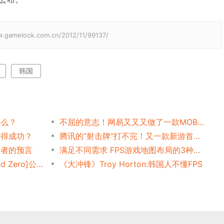
elook.com.cn/2012/11/99137/
韩国
什么？
不屈的意志！网易又又又做了一款MOBA手游……
获得成功？
腾讯的“射击牌”打不完！又一款新游首爆，锁死「PvEvP猎杀夺宝」新赛道
发者的预言
满足不同需求 FPS游戏地图布局的3种设计方法
CJ E&M科幻FPS新作[Ground Zero]公布
《大冲锋》Troy Horton:韩国人不懂FPS