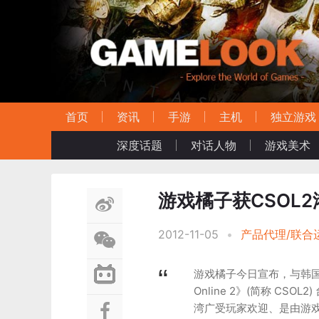
首页
资讯
手游
主机
独立游戏
深度话题
对话人物
游戏美术
游戏橘子获CSOL2
2012-11-05
•
产品代理/联合
游戏橘子今日宣布，与韩国NEX
Online 2》(简称 CS
湾广受玩家欢迎、是由游戏橘