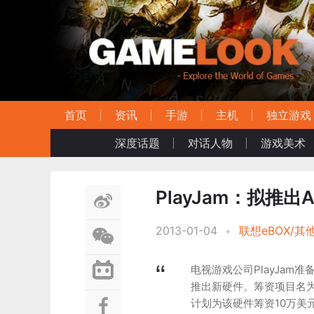
首页
资讯
手游
主机
独立游戏
深度话题
对话人物
游戏美术
PlayJam：拟推出
2013-01-04
•
联想eBOX/其
电视游戏公司PlayJam准
推出新硬件。筹资项目名为G
计划为该硬件筹资10万美