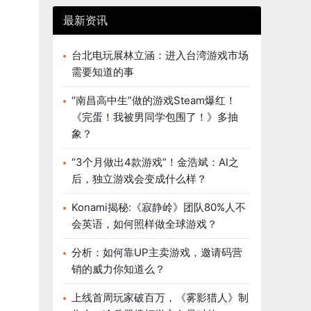
最新资讯
台北电玩展林立涵：进入台湾游戏市场
需要知道的事
“南昌高中生”做的游戏Steam爆红！
《完蛋！我被男同学包围了！》多抽
象？
“3个月做出4款游戏”！金浩斌：AI之
后，独立游戏会变成什么样？
Konami揭秘:《寂静岭》团队80%人不
会英语，如何照样做全球游戏？
分析：如何靠UP主卖游戏，邀请码营
销的威力你知道么？
上线首周玩家破百万，《雾影猎人》制