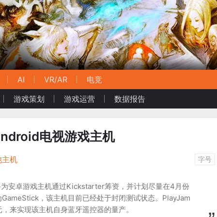
AI
VR/AR
电竞
游戏策划
游戏运营
数据报告
Android电视游戏主机
他主机
字号
备为安卓游戏主机通过Kickstarter筹资，并计划尽量在4月份
ameStick，该主机目前已经处于封闭测试状态。PlayJam
元，来实现该主机自身蓝牙遥控器的量产。