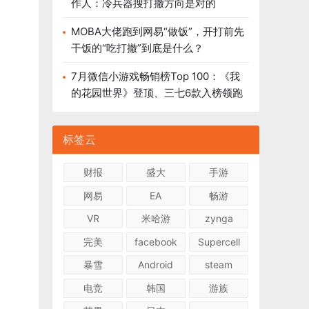
作人：冷兵器搜打撤方向是对的
MOBA大佬跑到网易“做饭”，开打前先
干饭的“吃打撤”到底是什么？
7月微信小游戏畅销榜Top 100：《我
的花园世界》登顶、三七6款入榜领跑
标签云
财报
盛大
手游
网易
EA
畅游
VR
米哈游
zynga
完美
facebook
Supercell
暴雪
Android
steam
电竞
韩国
游族