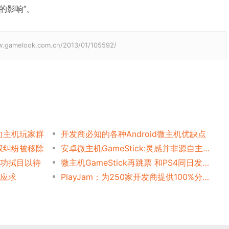
的影响”。
elook.com.cn/2013/01/105592/
带向主机玩家群
开发商必知的各种Android微主机优缺点
产权纠纷被移除
安卓微主机GameStick:灵感并非源自主机
成功拭目以待
微主机GameStick再跳票 和PS4同日发步
不应求
PlayJam：为250家开发商提供100%分成